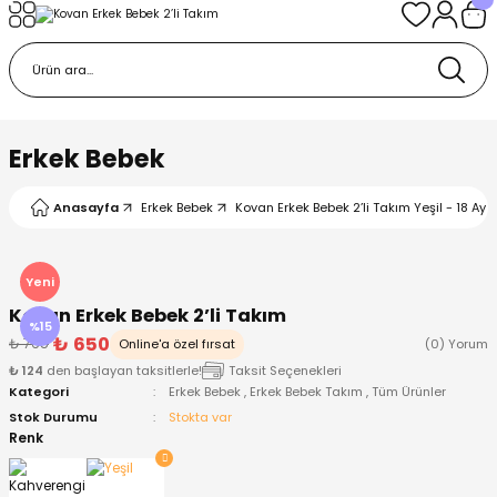
Geri Dön
Geri Dön
Geri Dön
Geri Dön
Geri Dön
k
k
 Ürünleri
iye
 Çorap
iye
tkı, Bere ve Eldiven
Erkek Bebek
dy
 Gömlek
sesuarları
Battaniye
Anasayfa
Erkek Bebek
Kovan Erkek Bebek 2’li Takım Yeşil - 18 Ay
orap
ç Giyim
ı, Bere ve Eldiven
Body
Yeni
Kovan Erkek Bebek 2’li Takım
ise
Kazak
ttaniye
ıtçıtlı Body
%15
₺ 650
₺ 765
Online'a özel fırsat
(0) Yorum
₺ 124
den başlayan taksitlerle!
Taksit Seçenekleri
k
Mont
dy
Çorap ve Patik
Kategori
Erkek Bebek
,
Erkek Bebek Takım
,
Tüm Ürünler
Stok Durumu
Stokta var
ömlek
Pantolon
ıtlı Body
astane Çıkışı ve Zıbın Seti
Renk
Giyim
Pijama Takımı
rap ve Patik
Pantolon