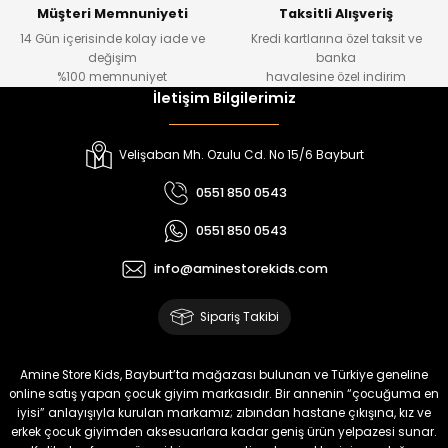
Yeni
Yeni
Müşteri Memnuniyeti
Taksitli Alışveriş
14 Gün içerisinde kolay iade ve
Kredi kartlarına özel taksit ve
₺ 700
₺ 320
değişim
banka
₺ 580
₺ 250
%100 memnuniyet
havalesine özel indirim
İletişim Bilgilerimiz
%22
%22
Luvin Erkek Bebek Tulum
Yelza Erkek Bebek Tulum
Velişaban Mh. Ozulu Cd. No 15/6 Bayburt
Yeni
Yeni
0551 850 0543
₺ 320
₺ 320
0551 850 0543
₺ 250
₺ 250
info@aminestorekids.com
%22
%22
Yovra Erkek Bebek Tulum
Yovra Erkek Bebek Tulum
Sipariş Takibi
Yeni
Yeni
₺ 320
₺ 320
Amine Store Kids, Bayburt’ta mağazası bulunan ve Türkiye geneline
₺ 250
₺ 250
online satış yapan çocuk giyim markasıdır. Bir annenin “çocuğuma en
iyisi” anlayışıyla kurulan markamız; zıbından hastane çıkışına, kız ve
erkek çocuk giyimden aksesuarlara kadar geniş ürün yelpazesi sunar.