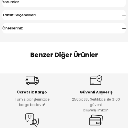
Yorumlar
 Alt
lum
Taksit Seçenekleri
ka ve Taç
Önerileriniz
lum
lek
Benzer Diğer Ürünler
Amine
%30
%17
Cars Erkek Bebek Takımı
Bagi Erkek Çocuk Kot Pantolon
Yeni
Yeni
Ücretsiz Kargo
Güvenli Alışveriş
₺ 500
₺ 700
Tüm siparişlerinizde
256bit SSL Sertifikası ile %100
₺ 350
₺ 580
kargo bedava!
güvenli
alışveriş imkanı
%17
%22
Bagi Erkek Çocuk Kot Pantolon
Luvin Erkek Bebek Tulum