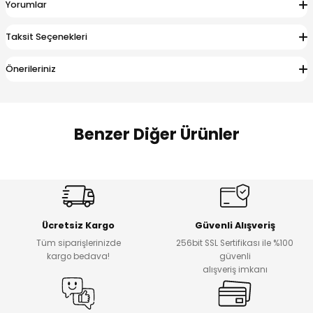
Yorumlar
 Alt
lum
Taksit Seçenekleri
ka ve Taç
Önerileriniz
lum
lek
Benzer Diğer Ürünler
Amine
%30
%17
Cars Erkek Bebek Takımı
Bagi Erkek Çocuk Kot Pantolon
Yeni
Yeni
Ücretsiz Kargo
Güvenli Alışveriş
₺ 500
₺ 700
Tüm siparişlerinizde
256bit SSL Sertifikası ile %100
₺ 350
₺ 580
kargo bedava!
güvenli
alışveriş imkanı
%17
%22
Bagi Erkek Çocuk Kot Pantolon
Luvin Erkek Bebek Tulum