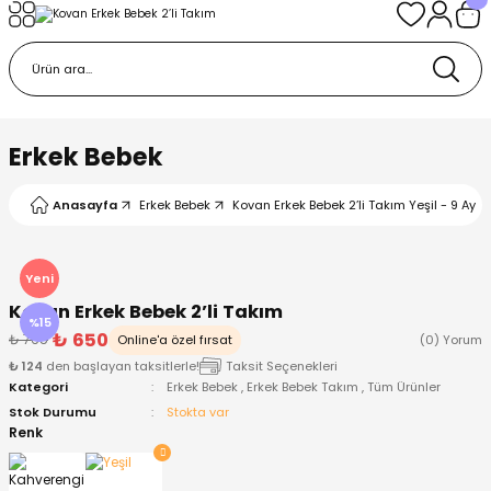
Geri Dön
Geri Dön
Geri Dön
Geri Dön
Geri Dön
k
k
 Ürünleri
iye
 Çorap
iye
tkı, Bere ve Eldiven
Erkek Bebek
dy
 Gömlek
sesuarları
Battaniye
Anasayfa
Erkek Bebek
Kovan Erkek Bebek 2’li Takım Yeşil - 9 Ay
orap
ç Giyim
ı, Bere ve Eldiven
Body
Yeni
Kovan Erkek Bebek 2’li Takım
ise
Kazak
ttaniye
ıtçıtlı Body
%15
₺ 650
₺ 765
Online'a özel fırsat
(0) Yorum
₺ 124
den başlayan taksitlerle!
Taksit Seçenekleri
k
Mont
dy
Çorap ve Patik
Kategori
Erkek Bebek
,
Erkek Bebek Takım
,
Tüm Ürünler
Stok Durumu
Stokta var
ömlek
Pantolon
ıtlı Body
astane Çıkışı ve Zıbın Seti
Renk
Giyim
Pijama Takımı
rap ve Patik
Pantolon