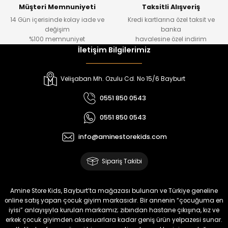
Yeni
Yeni
Müşteri Memnuniyeti
Taksitli Alışveriş
14 Gün içerisinde kolay iade ve
Kredi kartlarına özel taksit ve
₺ 700
₺ 320
değişim
banka
₺ 580
₺ 250
%100 memnuniyet
havalesine özel indirim
İletişim Bilgilerimiz
%22
%22
Luvin Erkek Bebek Tulum
Yelza Erkek Bebek Tulum
Velişaban Mh. Ozulu Cd. No 15/6 Bayburt
Yeni
Yeni
0551 850 0543
₺ 320
₺ 320
0551 850 0543
₺ 250
₺ 250
info@aminestorekids.com
%22
%22
Yovra Erkek Bebek Tulum
Yovra Erkek Bebek Tulum
Sipariş Takibi
Yeni
Yeni
₺ 320
₺ 320
Amine Store Kids, Bayburt’ta mağazası bulunan ve Türkiye geneline
₺ 250
₺ 250
online satış yapan çocuk giyim markasıdır. Bir annenin “çocuğuma en
iyisi” anlayışıyla kurulan markamız; zıbından hastane çıkışına, kız ve
erkek çocuk giyimden aksesuarlara kadar geniş ürün yelpazesi sunar.