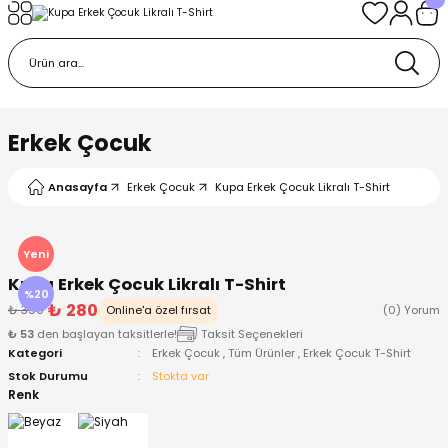
Geri Dön
Geri Dön
Geri Dön
Geri Dön
Geri Dön
k
k
 Ürünleri
iye
 Çorap
iye
tkı, Bere ve Eldiven
Erkek Çocuk
dy
 Gömlek
sesuarları
Battaniye
Anasayfa
Erkek Çocuk
Kupa Erkek Çocuk Likralı T-Shirt
orap
ç Giyim
ı, Bere ve Eldiven
Body
Yeni
Kupa Erkek Çocuk Likralı T-Shirt
ise
Kazak
ttaniye
ıtçıtlı Body
%20
₺ 280
₺ 350
Online'a özel fırsat
(0) Yorum
₺ 53
den başlayan taksitlerle!
Taksit Seçenekleri
k
Mont
dy
Çorap ve Patik
Kategori
Erkek Çocuk
,
Tüm Ürünler
,
Erkek Çocuk T-Shirt
Stok Durumu
Stokta var
ömlek
Pantolon
ıtlı Body
astane Çıkışı ve Zıbın Seti
Renk
Giyim
Pijama Takımı
rap ve Patik
Pantolon