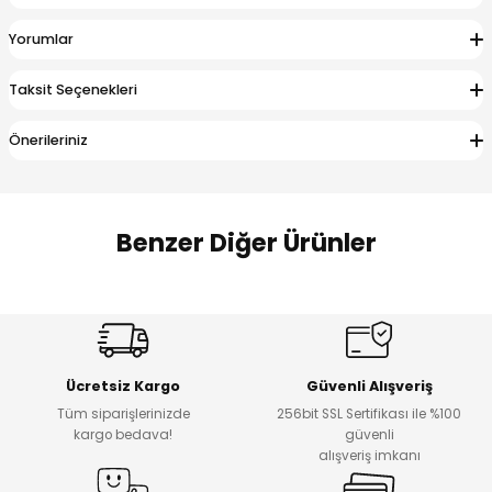
 Alt
lum
Yorumlar
ka ve Taç
Taksit Seçenekleri
lum
Önerileriniz
lek
Benzer Diğer Ürünler
Amine
Amine
%30
%24
Onca Çizgili Erkek Çocuk Şort
Urban Fit Erkek Çocuk Pantolon
Yeni
Yeni
Ücretsiz Kargo
Güvenli Alışveriş
₺ 500
₺ 850
Tüm siparişlerinizde
256bit SSL Sertifikası ile %100
₺ 350
₺ 650
kargo bedava!
güvenli
alışveriş imkanı
Amine
%30