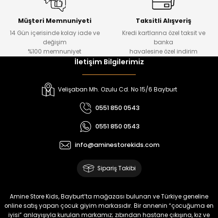
Kampçı Minik Erkek Çocuk 2'li Şortlu Takım
Yeni
Müşteri Memnuniyeti
Taksitli Alışveriş
14 Gün içerisinde kolay iade ve
Kredi kartlarına özel taksit ve
₺ 500
değişim
banka
₺ 350
%100 memnuniyet
havalesine özel indirim
İletişim Bilgilerimiz
Amine
%30
Kampçı Minik Erkek Çocuk 2'li Şortlu Takım
Velişaban Mh. Ozulu Cd. No 15/6 Bayburt
Yeni
0551 850 0543
₺ 500
0551 850 0543
₺ 350
info@aminestorekids.com
Amine
%30
Kampçı Minik Erkek Çocuk 2'li Şortlu Takım
Sipariş Takibi
Yeni
₺ 500
Amine Store Kids, Bayburt’ta mağazası bulunan ve Türkiye geneline
₺ 350
online satış yapan çocuk giyim markasıdır. Bir annenin “çocuğuma en
iyisi” anlayışıyla kurulan markamız; zıbından hastane çıkışına, kız ve