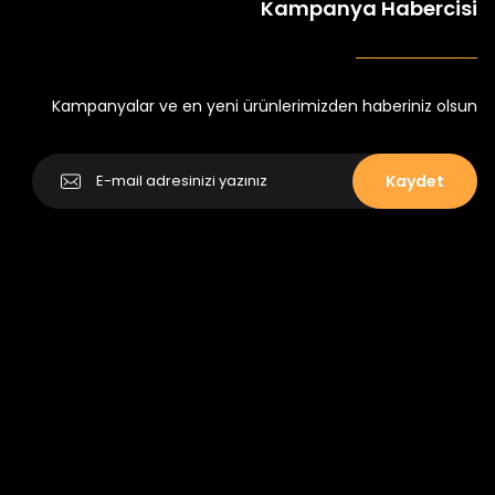
Kampanya Habercisi
tlu Takım
Minik Kral Erkek Çocuk 2'li Şortlu Takım
₺ 350
₺ 500
Kampanyalar ve en yeni ürünlerimizden haberiniz olsun
Kaydet