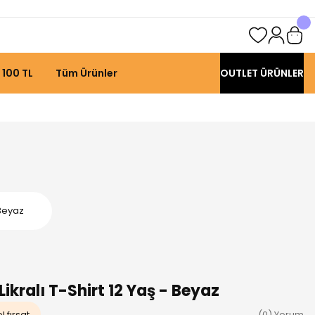
 100 TL
Tüm Ürünler
OUTLET ÜRÜNLER
 Beyaz
ikralı T-Shirt 12 Yaş - Beyaz
 fırsat
(0) Yorum