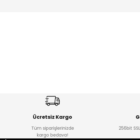
Amine
Amine
%30
%24
Onca Çizgili Erkek Çocuk Şort
Urban Fit Erkek Çocuk Panto
Yeni
Yeni
₺ 350
₺ 650
₺ 500
₺ 850
Ücretsiz Kargo
G
Tüm siparişlerinizde
256bit SSL
Amine
Amine
kargo bedava!
%30
%30