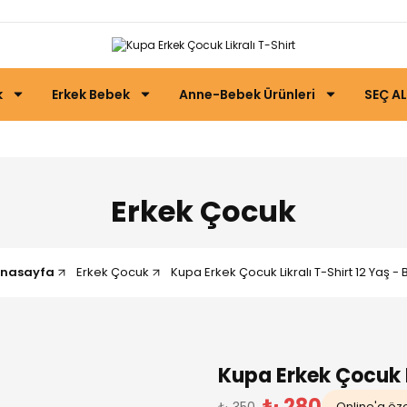
k
Erkek Bebek
Anne-Bebek Ürünleri
SEÇ AL
Erkek Çocuk
nasayfa
Erkek Çocuk
Kupa Erkek Çocuk Likralı T-Shirt 12 Yaş -
Kupa Erkek Çocuk L
₺ 280
₺ 350
Online'a özel