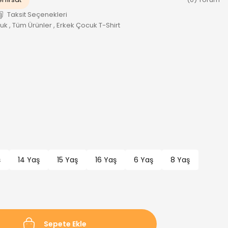
Taksit Seçenekleri
cuk
,
Tüm Ürünler
,
Erkek Çocuk T-Shirt
ş
14 Yaş
15 Yaş
16 Yaş
6 Yaş
8 Yaş
Sepete Ekle