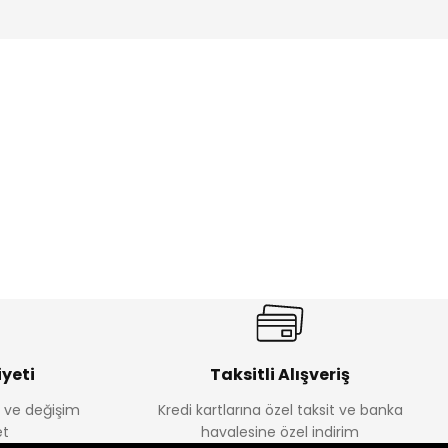
ik Erkek Çocuk 2'li Şortlu Takım
350
yeti
Taksitli Alışveriş
e ve değişim
Kredi kartlarına özel taksit ve banka
Amine
t
havalesine özel indirim
%30