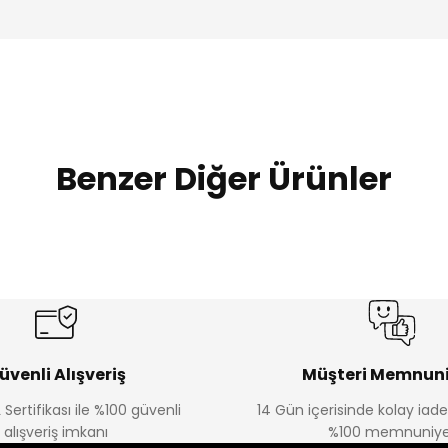
Benzer Diğer Ürünler
Amine
Amine
%30
%30
lon
Kampçı Minik Erkek Çocuk 2'li Şortlu Takım
Kampçı Min
Yeni
Yeni
₺ 350
₺ 
₺ 500
₺ 500
üvenli Alışveriş
Müşteri Memnuni
 Sertifikası ile %100 güvenli
14 Gün içerisinde kolay iad
Amine
alışveriş imkanı
%100 memnuniye
%30