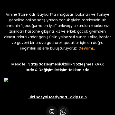
kek Çocuk 2'li Şortlu Takım
Kampçı Minik Erkek Çocuk 2'li Şor
Amine Store Kids, Bayburt’ta mağazası bulunan ve Türkiye
Yeni
₺ 350
₺ 500
geneline online satış yapan çocuk giyim markasıdır. Bir
annenin “çocuğuma en iyisi” anlayışıyla kurulan markamız;
zıbından hastane çıkışına, kız ve erkek çocuk giyimden
aksesuarlara kadar geniş ürün yelpazesi sunar. Kalite, konfor
ve güveni bir araya getirerek çocuklar için en doğru
uk 2'li Şortlu Takım
seçimleri sizlerle buluşturuyoruz.
Devamı..
Mesafeli Satış Sözleşmesi
Gizlilik Sözleşmesi
KVKK
İade & Değişim
İletişim
Hakkımızda
Bizi Sosyal Medyada Takip Edin