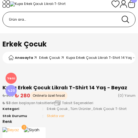
Geri Dön
Geri Dön
Geri Dön
Geri Dön
Geri Dön
k
k
 Ürünleri
iye
 Çorap
iye
tkı, Bere ve Eldiven
Erkek Çocuk
dy
 Gömlek
sesuarları
Battaniye
Anasayfa
Erkek Çocuk
Kupa Erkek Çocuk Likralı T-Shirt 14 Yaş - 
orap
ç Giyim
ı, Bere ve Eldiven
Body
Yeni
Kupa Erkek Çocuk Likralı T-Shirt 14 Yaş - Beyaz
ise
Kazak
ttaniye
ıtçıtlı Body
%20
₺ 280
₺ 350
Online'a özel fırsat
(0) Yorum
₺ 53
den başlayan taksitlerle!
Taksit Seçenekleri
k
Mont
dy
Çorap ve Patik
Kategori
Erkek Çocuk
,
Tüm Ürünler
,
Erkek Çocuk T-Shirt
Stok Durumu
Stokta var
ömlek
Pantolon
ıtlı Body
astane Çıkışı ve Zıbın Seti
Renk
Giyim
Pijama Takımı
rap ve Patik
Pantolon