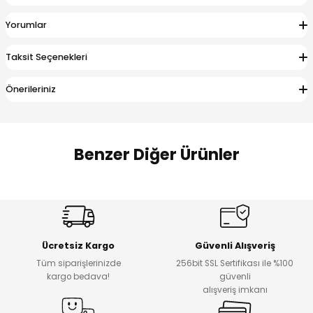
 Alt
lum
Yorumlar
ka ve Taç
Taksit Seçenekleri
lum
Önerileriniz
lek
Benzer Diğer Ürünler
Amine
Amine
%30
%24
Onca Çizgili Erkek Çocuk Şort
Urban Fit Erkek Çocuk Pantolon
Yeni
Yeni
Ücretsiz Kargo
Güvenli Alışveriş
₺ 500
₺ 850
Tüm siparişlerinizde
256bit SSL Sertifikası ile %100
₺ 350
₺ 650
kargo bedava!
güvenli
alışveriş imkanı
Amine
%30