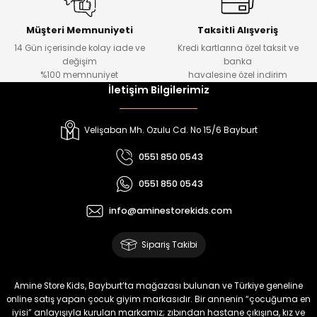
Kampçı Minik Erkek Çocuk 2'li Şortlu Takım
Yeni
Müşteri Memnuniyeti
Taksitli Alışveriş
14 Gün içerisinde kolay iade ve
Kredi kartlarına özel taksit ve
₺ 500
değişim
banka
₺ 350
%100 memnuniyet
havalesine özel indirim
İletişim Bilgilerimiz
Amine
%30
Kampçı Minik Erkek Çocuk 2'li Şortlu Takım
Velişaban Mh. Ozulu Cd. No 15/6 Bayburt
Yeni
0551 850 0543
₺ 500
0551 850 0543
₺ 350
info@aminestorekids.com
Amine
%30
Kampçı Minik Erkek Çocuk 2'li Şortlu Takım
Sipariş Takibi
Yeni
₺ 500
Amine Store Kids, Bayburt’ta mağazası bulunan ve Türkiye geneline
₺ 350
online satış yapan çocuk giyim markasıdır. Bir annenin “çocuğuma en
iyisi” anlayışıyla kurulan markamız; zıbından hastane çıkışına, kız ve