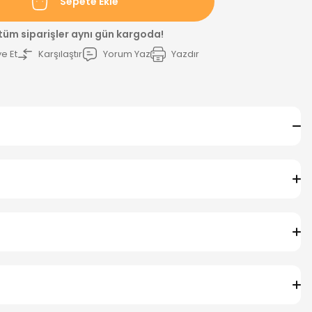
Sepete Ekle
 tüm siparişler aynı gün kargoda!
e Et
Karşılaştır
Yorum Yaz
Yazdır