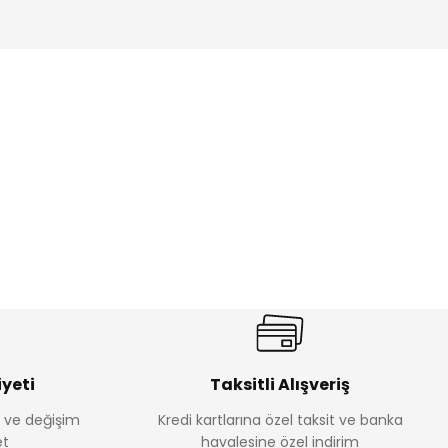
ik Erkek Çocuk 2'li Şortlu Takım
350
yeti
Taksitli Alışveriş
e ve değişim
Kredi kartlarına özel taksit ve banka
Amine
t
havalesine özel indirim