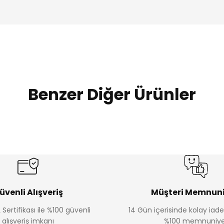
Benzer Diğer Ürünler
Amine
Amine
%30
%30
lon
Kampçı Minik Erkek Çocuk 2'li Şortlu Takım
Kampçı Min
Yeni
Yeni
₺ 350
₺ 
₺ 500
₺ 500
üvenli Alışveriş
Müşteri Memnuni
 Sertifikası ile %100 güvenli
14 Gün içerisinde kolay iad
Amine
alışveriş imkanı
%100 memnuniye