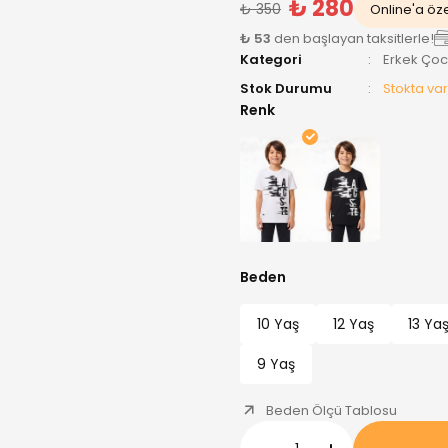
₺ 280
₺ 350
Online'a özel
₺ 53
den başlayan taksitlerle!
Kategori
Erkek Ço
Stok Durumu
Stokta var
Renk
Beden
10 Yaş
12 Yaş
13 Ya
9 Yaş
Beden Ölçü Tablosu