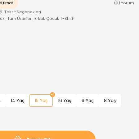
 fırsat
(0) Yorum
Taksit Seçenekleri
cuk
,
Tüm Ürünler
,
Erkek Çocuk T-Shirt
ş
14 Yaş
15 Yaş
16 Yaş
6 Yaş
8 Yaş