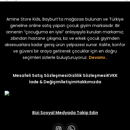
%30
kek Çocuk 2'li Şortlu Takım
Kampçı Minik Erkek Çocuk 2'li Şor
Amine Store Kids, Bayburt’ta mağazası bulunan ve Türkiye
Yeni
₺ 350
₺ 500
geneline online satış yapan çocuk giyim markasıdır. Bir
annenin “çocuğuma en iyisi” anlayışıyla kurulan markamız;
zıbından hastane çıkışına, kız ve erkek çocuk giyimden
aksesuarlara kadar geniş ürün yelpazesi sunar. Kalite, konfor
ve güveni bir araya getirerek çocuklar için en doğru
uk 2'li Şortlu Takım
seçimleri sizlerle buluşturuyoruz.
Devamı..
Mesafeli Satış Sözleşmesi
Gizlilik Sözleşmesi
KVKK
İade & Değişim
İletişim
Hakkımızda
Bizi Sosyal Medyada Takip Edin