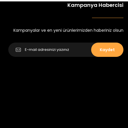
%30
Kampanya Habercisi
tlu Takım
Minik Kral Erkek Çocuk 2'li Şortlu Takım
₺ 350
₺ 500
Kampanyalar ve en yeni ürünlerimizden haberiniz olsun
Kaydet