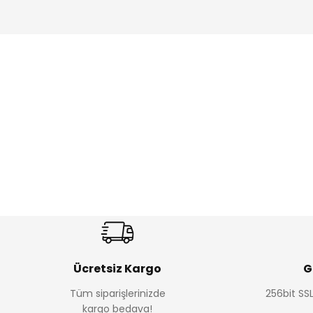
Amine
Amine
%30
%24
Onca Çizgili Erkek Çocuk Şort
Urban Fit Erkek Çocuk Panto
Yeni
Yeni
₺ 350
₺ 650
₺ 500
₺ 850
Ücretsiz Kargo
G
Tüm siparişlerinizde
256bit SSL
Amine
Amine
kargo bedava!