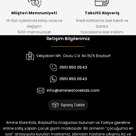
Kampçı Minik Erkek Çocuk 2'li Şortlu Takım
Yeni
Müşteri Memnuniyeti
Taksitli Alışveriş
14 Gün içerisinde kolay iade ve
Kredi kartlarına özel taksit ve
₺ 500
değişim
banka
₺ 350
%100 memnuniyet
havalesine özel indirim
İletişim Bilgilerimiz
Amine
%30
Kampçı Minik Erkek Çocuk 2'li Şortlu Takım
Velişaban Mh. Ozulu Cd. No 15/6 Bayburt
Yeni
0551 850 0543
₺ 500
0551 850 0543
₺ 350
info@aminestorekids.com
Amine
%30
Kampçı Minik Erkek Çocuk 2'li Şortlu Takım
Sipariş Takibi
Yeni
₺ 500
Amine Store Kids, Bayburt’ta mağazası bulunan ve Türkiye geneline
₺ 350
online satış yapan çocuk giyim markasıdır. Bir annenin “çocuğuma en
iyisi” anlayışıyla kurulan markamız; zıbından hastane çıkışına, kız ve