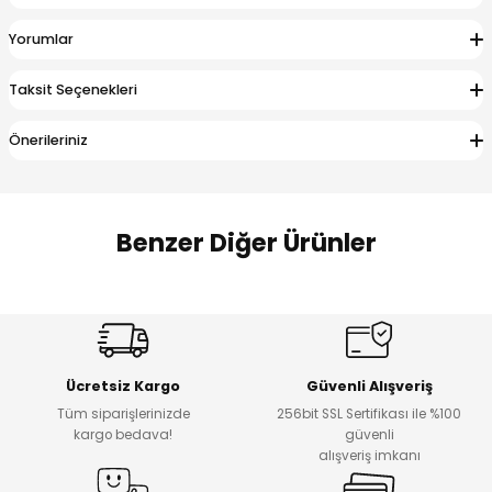
 Alt
lum
Yorumlar
ka ve Taç
Taksit Seçenekleri
lum
Önerileriniz
lek
Benzer Diğer Ürünler
Amine
Amine
%30
%24
Onca Çizgili Erkek Çocuk Şort
Urban Fit Erkek Çocuk Pantolon
Yeni
Yeni
Ücretsiz Kargo
Güvenli Alışveriş
₺ 500
₺ 850
Tüm siparişlerinizde
256bit SSL Sertifikası ile %100
₺ 350
₺ 650
kargo bedava!
güvenli
alışveriş imkanı
Amine
%30