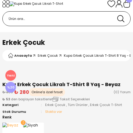
Geri Dön
Geri Dön
Geri Dön
Geri Dön
Geri Dön
k
k
 Ürünleri
iye
 Çorap
iye
tkı, Bere ve Eldiven
Erkek Çocuk
dy
 Gömlek
sesuarları
Battaniye
Anasayfa
Erkek Çocuk
Kupa Erkek Çocuk Likralı T-Shirt 8 Yaş - B
orap
ç Giyim
ı, Bere ve Eldiven
Body
Yeni
Kupa Erkek Çocuk Likralı T-Shirt 8 Yaş - Beyaz
ise
Kazak
ttaniye
ıtçıtlı Body
%20
₺ 280
₺ 350
Online'a özel fırsat
(0) Yorum
₺ 53
den başlayan taksitlerle!
Taksit Seçenekleri
k
Mont
dy
Çorap ve Patik
Kategori
Erkek Çocuk
,
Tüm Ürünler
,
Erkek Çocuk T-Shirt
Stok Durumu
Stokta var
ömlek
Pantolon
ıtlı Body
astane Çıkışı ve Zıbın Seti
Renk
Giyim
Pijama Takımı
rap ve Patik
Pantolon