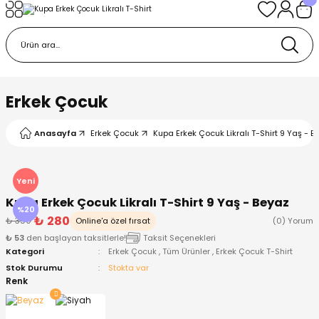
Geri Dön
Geri Dön
Geri Dön
Geri Dön
Geri Dön
k
k
 Ürünleri
iye
 Çorap
iye
tkı, Bere ve Eldiven
Erkek Çocuk
dy
 Gömlek
sesuarları
Battaniye
Anasayfa
Erkek Çocuk
Kupa Erkek Çocuk Likralı T-Shirt 9 Yaş - B
orap
ç Giyim
ı, Bere ve Eldiven
Body
Yeni
Kupa Erkek Çocuk Likralı T-Shirt 9 Yaş - Beyaz
ise
Kazak
ttaniye
ıtçıtlı Body
%20
₺ 280
₺ 350
Online'a özel fırsat
(0) Yorum
₺ 53
den başlayan taksitlerle!
Taksit Seçenekleri
k
Mont
dy
Çorap ve Patik
Kategori
Erkek Çocuk
,
Tüm Ürünler
,
Erkek Çocuk T-Shirt
Stok Durumu
Stokta var
ömlek
Pantolon
ıtlı Body
astane Çıkışı ve Zıbın Seti
Renk
Giyim
Pijama Takımı
rap ve Patik
Pantolon