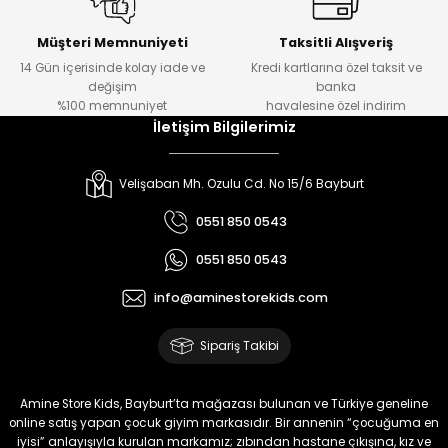
Kampçı Minik Erkek Çocuk 2'li Şortlu Takım
Yeni
Müşteri Memnuniyeti
Taksitli Alışveriş
14 Gün içerisinde kolay iade ve
Kredi kartlarına özel taksit ve
₺ 500
değişim
banka
₺ 350
%100 memnuniyet
havalesine özel indirim
İletişim Bilgilerimiz
Amine
%30
Kampçı Minik Erkek Çocuk 2'li Şortlu Takım
Velişaban Mh. Ozulu Cd. No 15/6 Bayburt
Yeni
0551 850 0543
₺ 500
0551 850 0543
₺ 350
info@aminestorekids.com
Amine
%30
Kampçı Minik Erkek Çocuk 2'li Şortlu Takım
Sipariş Takibi
Yeni
₺ 500
Amine Store Kids, Bayburt’ta mağazası bulunan ve Türkiye geneline
₺ 350
online satış yapan çocuk giyim markasıdır. Bir annenin “çocuğuma en
iyisi” anlayışıyla kurulan markamız; zıbından hastane çıkışına, kız ve