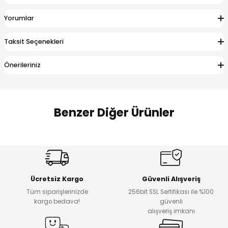
 Alt
lum
Yorumlar
ka ve Taç
Taksit Seçenekleri
lum
Önerileriniz
lek
Benzer Diğer Ürünler
Amine
Amine
%30
%24
Onca Çizgili Erkek Çocuk Şort
Urban Fit Erkek Çocuk Pantolon
Yeni
Yeni
Ücretsiz Kargo
Güvenli Alışveriş
₺ 500
₺ 850
Tüm siparişlerinizde
256bit SSL Sertifikası ile %100
₺ 350
₺ 650
kargo bedava!
güvenli
alışveriş imkanı
Amine
%30