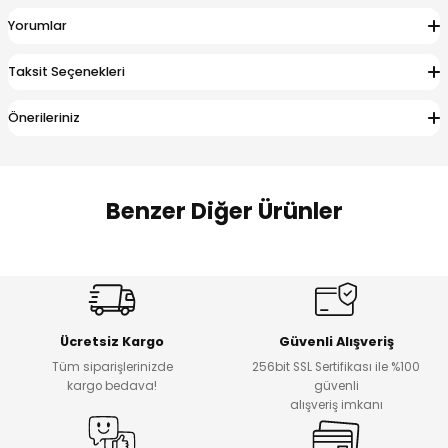
 Alt
lum
Yorumlar
ka ve Taç
Taksit Seçenekleri
Önerileriniz
lum
lek
Benzer Diğer Ürünler
Amine
%27
%14
Dantelya Kız Çocuk Tişört
Puba Unisex Kot 3’lü Takım
Yeni
Yeni
Ücretsiz Kargo
Güvenli Alışveriş
₺ 450
₺ 1.800
Tüm siparişlerinizde
256bit SSL Sertifikası ile %100
₺ 330
₺ 1.550
kargo bedava!
güvenli
alışveriş imkanı
%20
%19