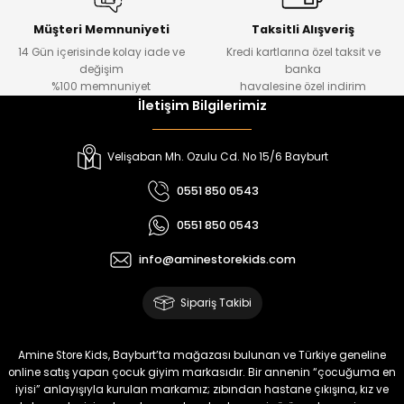
Urban Kız Çocuk Süveterli Tunik Gömlek
Navi Kız Çocuk Kot Pantolon
Yeni
Yeni
Müşteri Memnuniyeti
Taksitli Alışveriş
14 Gün içerisinde kolay iade ve
Kredi kartlarına özel taksit ve
₺ 1.000
₺ 800
değişim
banka
₺ 800
₺ 650
%100 memnuniyet
havalesine özel indirim
İletişim Bilgilerimiz
%17
%15
Melra Kız Çocuk Kot Pantolon
Tivon Kız Çocuk 3’lü Takım
Velişaban Mh. Ozulu Cd. No 15/6 Bayburt
Yeni
Yeni
0551 850 0543
₺ 700
₺ 2.750
0551 850 0543
₺ 580
₺ 2.340
info@aminestorekids.com
%22
%22
Koren Kız Çocuk ve Bebek Tayt
Koren Kız Çocuk ve Bebek Tayt
Sipariş Takibi
Yeni
Yeni
₺ 320
₺ 320
Amine Store Kids, Bayburt’ta mağazası bulunan ve Türkiye geneline
₺ 250
₺ 250
online satış yapan çocuk giyim markasıdır. Bir annenin “çocuğuma en
iyisi” anlayışıyla kurulan markamız; zıbından hastane çıkışına, kız ve