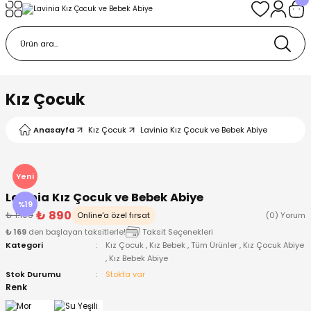
Geri Dön
Geri Dön
Geri Dön
Geri Dön
Geri Dön
k
k
 Ürünleri
iye
 Çorap
iye
tkı, Bere ve Eldiven
Kız Çocuk
dy
 Gömlek
sesuarları
Battaniye
Anasayfa
Kız Çocuk
Lavinia Kız Çocuk ve Bebek Abiye
orap
ç Giyim
ı, Bere ve Eldiven
Body
Yeni
Lavinia Kız Çocuk ve Bebek Abiye
ise
Kazak
ttaniye
ıtçıtlı Body
%19
₺ 890
₺ 1.100
Online'a özel fırsat
(0) Yorum
₺ 169
den başlayan taksitlerle!
Taksit Seçenekleri
k
Mont
dy
Çorap ve Patik
Kategori
Kız Çocuk
,
Kız Bebek
,
Tüm Ürünler
,
Kız Çocuk Abiye
,
Kız Bebek Abiye
ömlek
Pantolon
ıtlı Body
astane Çıkışı ve Zıbın Seti
Stok Durumu
Stokta var
Renk
Giyim
Pijama Takımı
rap ve Patik
Pantolon