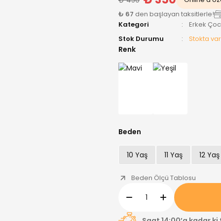
₺ 67
den başlayan taksitlerle!
Kategori
Erkek Ço
Stok Durumu
Stokta var
Renk
Beden
10 Yaş
11 Yaş
12 Yaş
Beden Ölçü Tablosu
Saat 14:00’a kadar ki