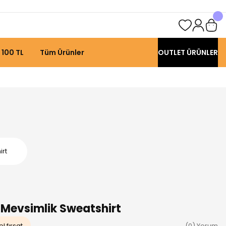
 100 TL
Tüm Ürünler
OUTLET ÜRÜNLER
irt
 Mevsimlik Sweatshirt
l fırsat
(0) Yorum