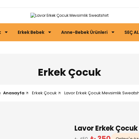
k
Erkek Bebek
Anne-Bebek Ürünleri
SEÇ AL
Erkek Çocuk
Anasayfa
Erkek Çocuk
Lavor Erkek Çocuk Mevsimlik Sweatsh
Lavor Erkek Çocuk
₺ 350
₺ 450
Online'a öze