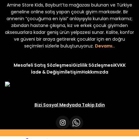
Amine Store Kids, Bayburt’ta mağazası bulunan ve Türkiye
Yeni
₺ 350
₺ 500
geneline online satış yapan çocuk giyim markasıdır. Bir
annenin “çocuğuma en iyisi” anlayışıyla kurulan markamız;
zıbından hastane çıkışına, kız ve erkek çocuk giyimden
aksesuarlara kadar geniş ürün yelpazesi sunar. Kalite, konfor
ve güveni bir araya getirerek çocuklar için en doğru
uk 2'li Şortlu Takım
seçimleri sizlerle buluşturuyoruz.
Devamı..
Mesafeli Satış Sözleşmesi
Gizlilik Sözleşmesi
KVKK
İade & Değişim
İletişim
Hakkımızda
Bizi Sosyal Medyada Takip Edin