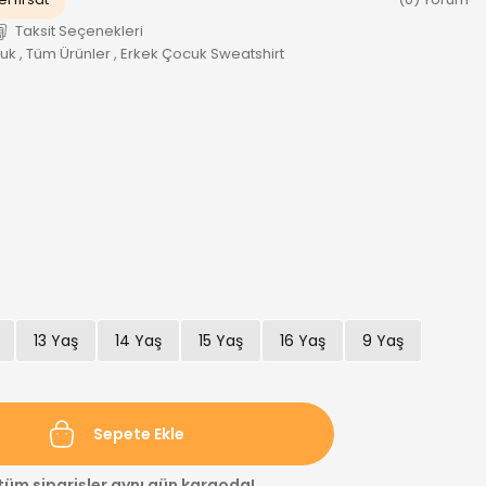
Taksit Seçenekleri
cuk
,
Tüm Ürünler
,
Erkek Çocuk Sweatshirt
13 Yaş
14 Yaş
15 Yaş
16 Yaş
9 Yaş
Sepete Ekle
 tüm siparişler aynı gün kargoda!