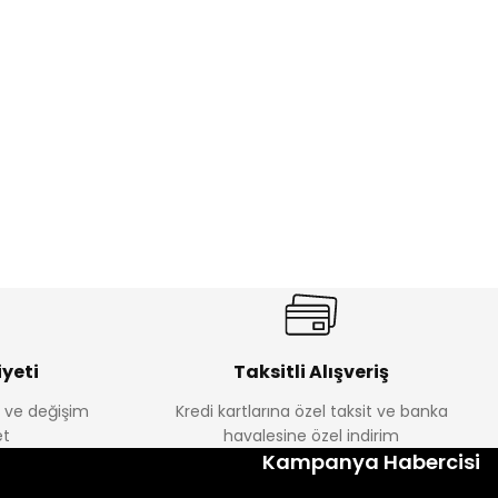
ik Erkek Çocuk 2'li Şortlu Takım
350
yeti
Taksitli Alışveriş
e ve değişim
Kredi kartlarına özel taksit ve banka
Amine
t
havalesine özel indirim
%30
Kampanya Habercisi
tlu Takım
Minik Kral Erkek Çocuk 2'li Şortlu Takım