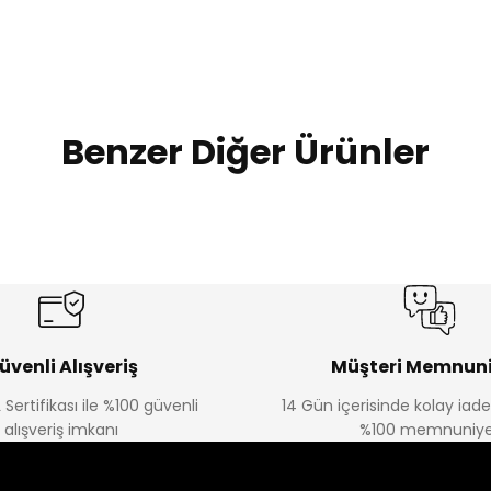
Benzer Diğer Ürünler
Amine
Amine
%30
%30
lon
Kampçı Minik Erkek Çocuk 2'li Şortlu Takım
Kampçı Min
Yeni
Yeni
₺ 350
₺ 
₺ 500
₺ 500
üvenli Alışveriş
Müşteri Memnuni
 Sertifikası ile %100 güvenli
14 Gün içerisinde kolay iad
Amine
alışveriş imkanı
%100 memnuniye
%30
kek Çocuk 2'li Şortlu Takım
Kampçı Minik Erkek Çocuk 2'li Şor