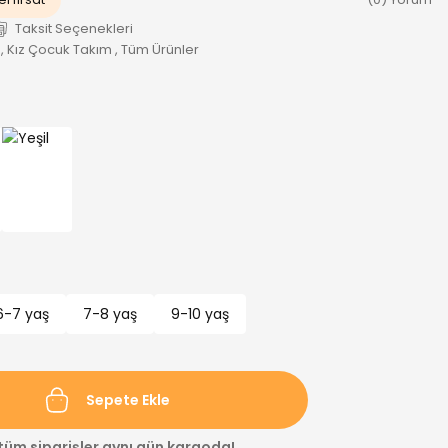
Taksit Seçenekleri
,
Kız Çocuk Takım
,
Tüm Ürünler
6-7 yaş
7-8 yaş
9-10 yaş
Sepete Ekle
 tüm siparişler aynı gün kargoda!