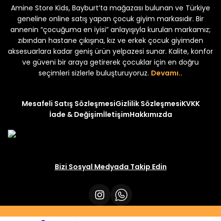
Amine Store Kids, Bayburt’ta mağazası bulunan ve Türkiye
Yeni
Yeni
₺ 250
₺ 250
₺ 320
₺ 320
geneline online satış yapan çocuk giyim markasıdır. Bir
annenin “çocuğuma en iyisi” anlayışıyla kurulan markamız;
zıbından hastane çıkışına, kız ve erkek çocuk giyimden
aksesuarlara kadar geniş ürün yelpazesi sunar. Kalite, konfor
ve güveni bir araya getirerek çocuklar için en doğru
seçimleri sizlerle buluşturuyoruz.
Devamı..
Mesafeli Satış Sözleşmesi
Gizlilik Sözleşmesi
KVKK
İade & Değişim
İletişim
Hakkımızda
Bizi Sosyal Medyada Takip Edin