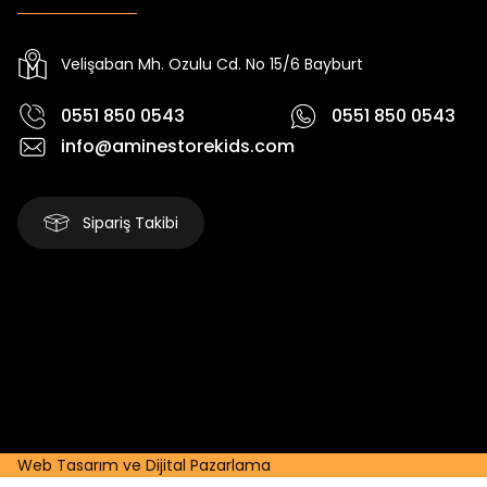
Yeni
Yeni
₺ 2.340
₺ 250
₺ 2.750
₺ 320
Velişaban Mh. Ozulu Cd. No 15/6 Bayburt
0551 850 0543
0551 850 0543
info@aminestorekids.com
Sipariş Takibi
Web Tasarım ve Dijital Pazarlama