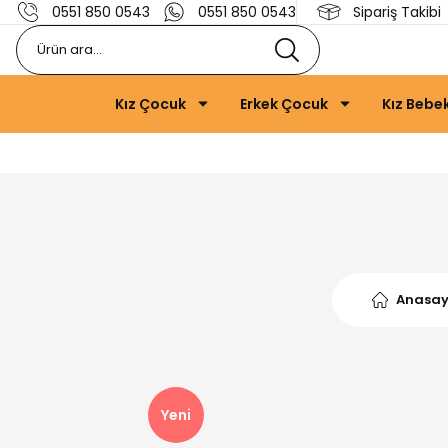
0551 850 0543
0551 850 0543
Sipariş Takibi
Kız Çocuk
Erkek Çocuk
Kız Bebe
Anasay
Yeni