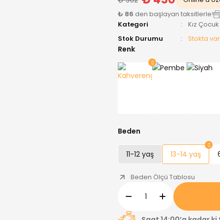
₺ 86
den başlayan taksitlerle!
Kategori
Kız Çocuk
Stok Durumu
Stokta var
Renk
Beden
11-12 yaş
13-14 yaş
Beden Ölçü Tablosu
Saat 14:00’a kadar ki