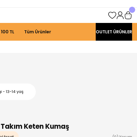
 100 TL
Tüm Ürünler
OUTLET ÜRÜNLER
 - 13-14 yaş
li Takım Keten Kumaş
l fırsat
(0) Yorum