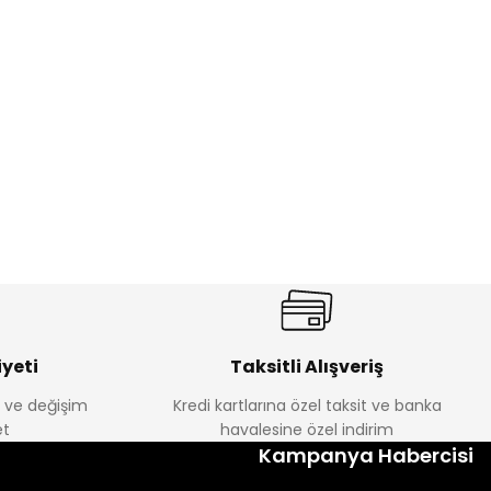
%17
antolon
Melra Kız Çocuk Kot Pantolon
Yeni
₺ 580
₺ 700
yeti
Taksitli Alışveriş
e ve değişim
Kredi kartlarına özel taksit ve banka
t
havalesine özel indirim
%22
Kampanya Habercisi
k Tayt
Koren Kız Çocuk ve Bebek Tayt