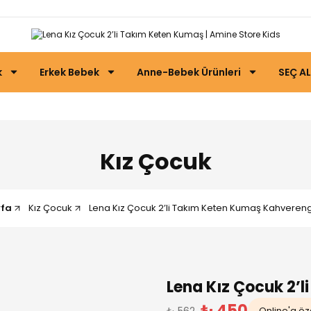
k
Erkek Bebek
Anne-Bebek Ürünleri
SEÇ AL
Kız Çocuk
fa
Kız Çocuk
Lena Kız Çocuk 2’li Takım Keten Kumaş Kahverengi
Lena Kız Çocuk 2’
₺ 450
₺ 562
Online'a öze