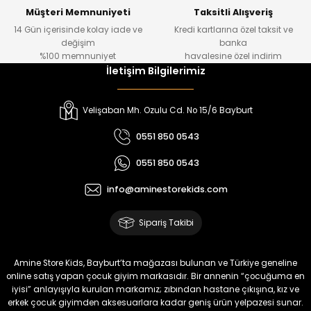
Yeni
Yeni
Müşteri Memnuniyeti
Taksitli Alışveriş
14 Gün içerisinde kolay iade ve
Kredi kartlarına özel taksit ve
₺ 1.000
₺ 800
değişim
banka
₺ 800
₺ 650
%100 memnuniyet
havalesine özel indirim
İletişim Bilgilerimiz
%17
%15
Melra Kız Çocuk Kot Pantolon
Tivon Kız Çocuk 3’lü Takım
Velişaban Mh. Ozulu Cd. No 15/6 Bayburt
Yeni
Yeni
0551 850 0543
₺ 700
₺ 2.750
0551 850 0543
₺ 580
₺ 2.340
info@aminestorekids.com
%22
%22
Koren Kız Çocuk ve Bebek Tayt
Koren Kız Çocuk ve Bebek Tayt
Sipariş Takibi
Yeni
Yeni
₺ 320
₺ 320
Amine Store Kids, Bayburt’ta mağazası bulunan ve Türkiye geneline
₺ 250
₺ 250
online satış yapan çocuk giyim markasıdır. Bir annenin “çocuğuma en
iyisi” anlayışıyla kurulan markamız; zıbından hastane çıkışına, kız ve
erkek çocuk giyimden aksesuarlara kadar geniş ürün yelpazesi sunar.