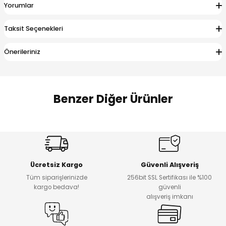
Yorumlar
 Alt
lum
Taksit Seçenekleri
ka ve Taç
Önerileriniz
lum
lek
Benzer Diğer Ürünler
Amine
%27
%14
Dantelya Kız Çocuk Tişört
Puba Unisex Kot 3’lü Takım
Yeni
Yeni
Ücretsiz Kargo
Güvenli Alışveriş
₺ 450
₺ 1.800
Tüm siparişlerinizde
256bit SSL Sertifikası ile %100
₺ 330
₺ 1.550
kargo bedava!
güvenli
alışveriş imkanı
%20
%19
Urban Kız Çocuk Süveterli Tunik Gömlek
Navi Kız Çocuk Kot Pantolon