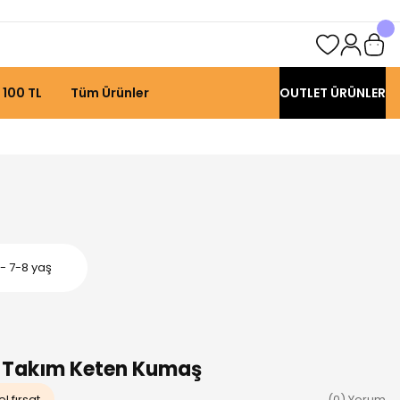
 100 TL
Tüm Ürünler
OUTLET ÜRÜNLER
- 7-8 yaş
li Takım Keten Kumaş
l fırsat
(0) Yorum