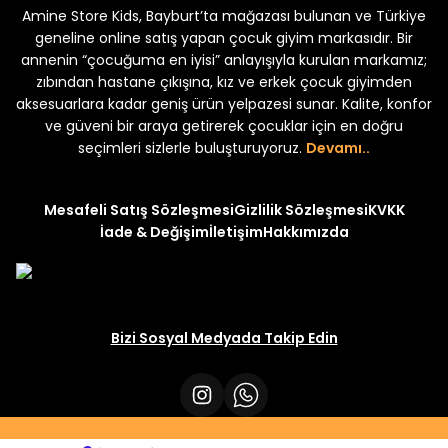
Amine Store Kids, Bayburt’ta mağazası bulunan ve Türkiye
Yeni
Yeni
₺ 250
₺ 250
₺ 320
₺ 320
geneline online satış yapan çocuk giyim markasıdır. Bir
annenin “çocuğuma en iyisi” anlayışıyla kurulan markamız;
zıbından hastane çıkışına, kız ve erkek çocuk giyimden
aksesuarlara kadar geniş ürün yelpazesi sunar. Kalite, konfor
ve güveni bir araya getirerek çocuklar için en doğru
seçimleri sizlerle buluşturuyoruz.
Devamı..
Mesafeli Satış Sözleşmesi
Gizlilik Sözleşmesi
KVKK
İade & Değişim
İletişim
Hakkımızda
Bizi Sosyal Medyada Takip Edin