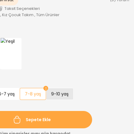
Taksit Seçenekleri
,
Kız Çocuk Takım
,
Tüm Ürünler
6-7 yaş
7-8 yaş
9-10 yaş
Sepete Ekle
 tüm siparişler aynı gün kargoda!