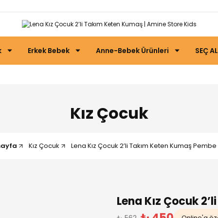
k
Erkek Bebek
Anne-Bebek Ürünleri
SEÇ AL
Kız Çocuk
sayfa
Kız Çocuk
Lena Kız Çocuk 2’li Takım Keten Kumaş Pembe 
Lena Kız Çocuk 2’
₺ 450
₺ 562
Online'a öze