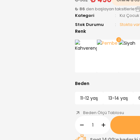
₺ 86
den başlayan taksitlerle!
Kategori
Kız Çocuk
Stok Durumu
Stokta var
Renk
Beden
11-12 yaş
13-14 yaş
Beden Ölçü Tablosu
Saat 14:00’a kadar ki