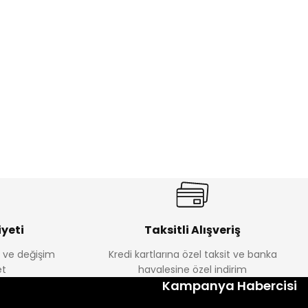
%17
antolon
Melra Kız Çocuk Kot Pantolon
Yeni
₺ 580
₺ 700
yeti
Taksitli Alışveriş
e ve değişim
Kredi kartlarına özel taksit ve banka
t
havalesine özel indirim
%22
Kampanya Habercisi
k Tayt
Koren Kız Çocuk ve Bebek Tayt