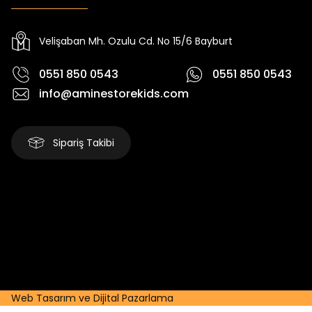
Yeni
Yeni
₺ 2.340
₺ 250
₺ 2.750
₺ 320
Velişaban Mh. Ozulu Cd. No 15/6 Bayburt
0551 850 0543
0551 850 0543
info@aminestorekids.com
Sipariş Takibi
Web Tasarım ve Dijital Pazarlama