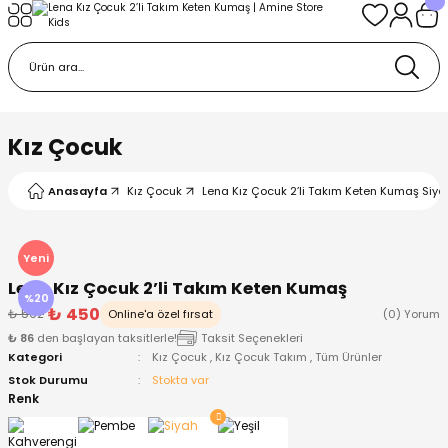
Geri Dön
Geri Dön
Geri Dön
Geri Dön
Geri Dön
k
k
 Ürünleri
iye
 Çorap
iye
tkı, Bere ve Eldiven
Kız Çocuk
dy
 Gömlek
sesuarları
Battaniye
Anasayfa
Kız Çocuk
Lena Kız Çocuk 2’li Takım Keten Kumaş Siya
orap
ç Giyim
ı, Bere ve Eldiven
Body
Yeni
Lena Kız Çocuk 2’li Takım Keten Kumaş
ise
Kazak
ttaniye
ıtçıtlı Body
%20
₺ 450
₺ 562
Online'a özel fırsat
(0) Yorum
₺ 86
den başlayan taksitlerle!
Taksit Seçenekleri
k
Mont
dy
Çorap ve Patik
Kategori
Kız Çocuk
,
Kız Çocuk Takım
,
Tüm Ürünler
Stok Durumu
Stokta var
ömlek
Pantolon
ıtlı Body
astane Çıkışı ve Zıbın Seti
Renk
Giyim
Pijama Takımı
rap ve Patik
Pantolon