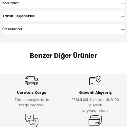
Yorumlar
 Alt
lum
Taksit Seçenekleri
ka ve Taç
Önerileriniz
lum
lek
Benzer Diğer Ürünler
Amine
%27
%14
Dantelya Kız Çocuk Tişört
Puba Unisex Kot 3’lü Takım
Yeni
Yeni
Ücretsiz Kargo
Güvenli Alışveriş
₺ 450
₺ 1.800
Tüm siparişlerinizde
256bit SSL Sertifikası ile %100
₺ 330
₺ 1.550
kargo bedava!
güvenli
alışveriş imkanı
%20
%19
Urban Kız Çocuk Süveterli Tunik Gömlek
Navi Kız Çocuk Kot Pantolon