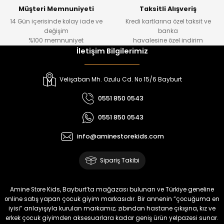
Yeni
Yeni
Müşteri Memnuniyeti
Taksitli Alışveriş
14 Gün içerisinde kolay iade ve
Kredi kartlarına özel taksit ve
₺ 1.000
₺ 800
değişim
banka
₺ 800
₺ 650
%100 memnuniyet
havalesine özel indirim
İletişim Bilgilerimiz
%17
%15
Melra Kız Çocuk Kot Pantolon
Tivon Kız Çocuk 3’lü Takım
Velişaban Mh. Ozulu Cd. No 15/6 Bayburt
Yeni
Yeni
0551 850 0543
₺ 700
₺ 2.750
0551 850 0543
₺ 580
₺ 2.340
info@aminestorekids.com
%22
%22
Koren Kız Çocuk ve Bebek Tayt
Koren Kız Çocuk ve Bebek Tayt
Sipariş Takibi
Yeni
Yeni
₺ 320
₺ 320
Amine Store Kids, Bayburt’ta mağazası bulunan ve Türkiye geneline
₺ 250
₺ 250
online satış yapan çocuk giyim markasıdır. Bir annenin “çocuğuma en
iyisi” anlayışıyla kurulan markamız; zıbından hastane çıkışına, kız ve
erkek çocuk giyimden aksesuarlara kadar geniş ürün yelpazesi sunar.