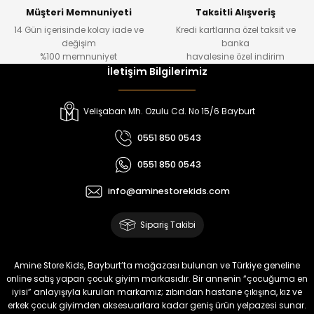
Yeni
Yeni
Müşteri Memnuniyeti
Taksitli Alışveriş
14 Gün içerisinde kolay iade ve
Kredi kartlarına özel taksit ve
₺ 1.000
₺ 800
değişim
banka
₺ 800
₺ 650
%100 memnuniyet
havalesine özel indirim
İletişim Bilgilerimiz
%17
%15
Melra Kız Çocuk Kot Pantolon
Tivon Kız Çocuk 3’lü Takım
Velişaban Mh. Ozulu Cd. No 15/6 Bayburt
Yeni
Yeni
0551 850 0543
₺ 700
₺ 2.750
0551 850 0543
₺ 580
₺ 2.340
info@aminestorekids.com
%22
%22
Koren Kız Çocuk ve Bebek Tayt
Koren Kız Çocuk ve Bebek Tayt
Sipariş Takibi
Yeni
Yeni
₺ 320
₺ 320
Amine Store Kids, Bayburt’ta mağazası bulunan ve Türkiye geneline
₺ 250
₺ 250
online satış yapan çocuk giyim markasıdır. Bir annenin “çocuğuma en
iyisi” anlayışıyla kurulan markamız; zıbından hastane çıkışına, kız ve
erkek çocuk giyimden aksesuarlara kadar geniş ürün yelpazesi sunar.