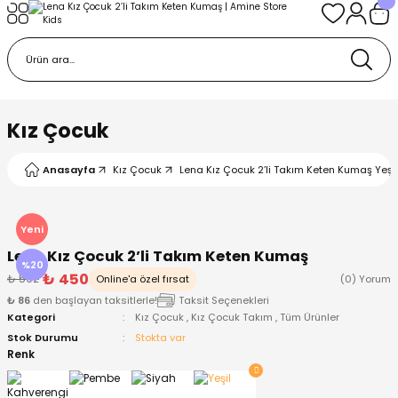
Geri Dön
Geri Dön
Geri Dön
Geri Dön
Geri Dön
k
k
 Ürünleri
iye
 Çorap
iye
tkı, Bere ve Eldiven
Kız Çocuk
dy
 Gömlek
sesuarları
Battaniye
Anasayfa
Kız Çocuk
Lena Kız Çocuk 2’li Takım Keten Kumaş Yeşil
orap
ç Giyim
ı, Bere ve Eldiven
Body
Yeni
Lena Kız Çocuk 2’li Takım Keten Kumaş
ise
Kazak
ttaniye
ıtçıtlı Body
%20
₺ 450
₺ 562
Online'a özel fırsat
(0) Yorum
₺ 86
den başlayan taksitlerle!
Taksit Seçenekleri
k
Mont
dy
Çorap ve Patik
Kategori
Kız Çocuk
,
Kız Çocuk Takım
,
Tüm Ürünler
Stok Durumu
Stokta var
ömlek
Pantolon
ıtlı Body
astane Çıkışı ve Zıbın Seti
Renk
Giyim
Pijama Takımı
rap ve Patik
Pantolon