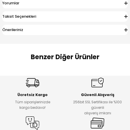
Yorumlar
 Alt
lum
Taksit Seçenekleri
ka ve Taç
Önerileriniz
lum
lek
Benzer Diğer Ürünler
Amine
%27
%14
Dantelya Kız Çocuk Tişört
Puba Unisex Kot 3’lü Takım
Yeni
Yeni
Ücretsiz Kargo
Güvenli Alışveriş
₺ 450
₺ 1.800
Tüm siparişlerinizde
256bit SSL Sertifikası ile %100
₺ 330
₺ 1.550
kargo bedava!
güvenli
alışveriş imkanı
%20
%19
Urban Kız Çocuk Süveterli Tunik Gömlek
Navi Kız Çocuk Kot Pantolon