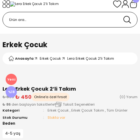
Geri Dön
Geri Dön
Geri Dön
Geri Dön
Geri Dön
k
k
 Ürünleri
iye
 Çorap
iye
tkı, Bere ve Eldiven
Erkek Çocuk
dy
 Gömlek
sesuarları
Battaniye
Anasayfa
Erkek Çocuk
Lera Erkek Çocuk 2’li Takım
orap
ç Giyim
ı, Bere ve Eldiven
Body
Yeni
Lera Erkek Çocuk 2’li Takım
ise
Kazak
ttaniye
ıtçıtlı Body
%18
₺ 450
₺ 550
Online'a özel fırsat
(0) Yorum
₺ 86
den başlayan taksitlerle!
Taksit Seçenekleri
k
Mont
dy
Çorap ve Patik
Kategori
Erkek Çocuk
,
Erkek Çocuk Takım
,
Tüm Ürünler
Stok Durumu
Stokta var
ömlek
Pantolon
ıtlı Body
astane Çıkışı ve Zıbın Seti
Beden
4-5 yaş
Giyim
Pijama Takımı
rap ve Patik
Pantolon