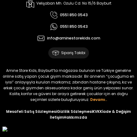
Kampçı Minik Erkek Çocuk 2'li Şortlu Takım
Velişaban Mh. Ozulu Cd. No 15/6 Bayburt
Yeni
0551 850 0543
₺ 500
0551 850 0543
₺ 350
info@aminestorekids.com
Amine
%30
Kampçı Minik Erkek Çocuk 2'li Şortlu Takım
Sipariş Takibi
Yeni
₺ 500
Amine Store Kids, Bayburt’ta mağazası bulunan ve Türkiye geneline
₺ 350
online satış yapan çocuk giyim markasıdır. Bir annenin “çocuğuma en
iyisi” anlayışıyla kurulan markamız; zıbından hastane çıkışına, kız ve
erkek çocuk giyimden aksesuarlara kadar geniş ürün yelpazesi sunar.
Amine
%30
Kalite, konfor ve güveni bir araya getirerek çocuklar için en doğru
Kampçı Minik Erkek Çocuk 2'li Şortlu Takım
seçimleri sizlerle buluşturuyoruz.
Devamı..
Yeni
Mesafeli Satış Sözleşmesi
Gizlilik Sözleşmesi
KVKK
İade & Değişim
İletişim
Hakkımızda
₺ 500
₺ 350