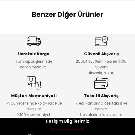
 Alt
lum
Benzer Diğer Ürünler
ka ve Taç
Amine
Amine
%30
%24
lum
Onca Çizgili Erkek Çocuk Şort
Urban Fit Erkek Çocuk Pantolon
Yeni
Yeni
lek
Ücretsiz Kargo
Güvenli Alışveriş
₺ 500
₺ 850
Tüm siparişlerinizde
256bit SSL Sertifikası ile %100
₺ 350
₺ 650
kargo bedava!
güvenli
alışveriş imkanı
Amine
%30
Kampçı Minik Erkek Çocuk 2'li Şortlu Takım
Yeni
Müşteri Memnuniyeti
Taksitli Alışveriş
14 Gün içerisinde kolay iade ve
Kredi kartlarına özel taksit ve
₺ 500
değişim
banka
₺ 350
%100 memnuniyet
havalesine özel indirim
İletişim Bilgilerimiz
Amine
%30