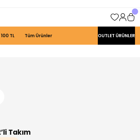
 100 TL
Tüm Ürünler
OUTLET ÜRÜNLER
’li Takım