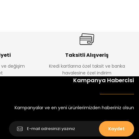
ik Erkek Çocuk 2'li Şortlu Takım
350
yeti
Taksitli Alışveriş
e ve değişim
Kredi kartlarına özel taksit ve banka
Amine
t
havalesine özel indirim
%30
Kampanya Habercisi
tlu Takım
Minik Kral Erkek Çocuk 2'li Şortlu Takım
₺ 350
₺ 500
Kampanyalar ve en yeni ürünlerimizden haberiniz olsun
Kaydet