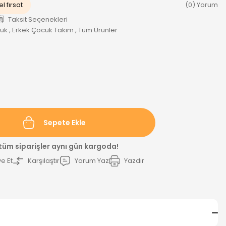
l fırsat
(0) Yorum
Taksit Seçenekleri
cuk
,
Erkek Çocuk Takım
,
Tüm Ürünler
Sepete Ekle
 tüm siparişler aynı gün kargoda!
e Et
Karşılaştır
Yorum Yaz
Yazdır