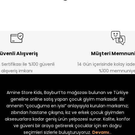
Amine
Amine
%30
%30
lon
Kampçı Minik Erkek Çocuk 2'li Şortlu Takım
Kampçı Min
Yeni
Yeni
₺ 350
₺ 
₺ 500
₺ 500
üvenli Alışveriş
Müşteri Memnuni
 Sertifikası ile %100 güvenli
14 Gün içerisinde kolay iad
Amine
alışveriş imkanı
%100 memnuniye
%30
kek Çocuk 2'li Şortlu Takım
Kampçı Minik Erkek Çocuk 2'li Şor
Amine Store Kids, Bayburt’ta mağazası bulunan ve Türkiye
Yeni
₺ 350
₺ 500
geneline online satış yapan çocuk giyim markasıdır. Bir
annenin “çocuğuma en iyisi” anlayışıyla kurulan markamız;
zıbından hastane çıkışına, kız ve erkek çocuk giyimden
aksesuarlara kadar geniş ürün yelpazesi sunar. Kalite, konfor
ve güveni bir araya getirerek çocuklar için en doğru
uk 2'li Şortlu Takım
seçimleri sizlerle buluşturuyoruz.
Devamı..