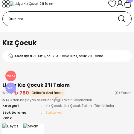
Geri Dön
Geri Dön
Geri Dön
Geri Dön
Geri Dön
k
k
 Ürünleri
iye
 Çorap
iye
tkı, Bere ve Eldiven
Kız Çocuk
dy
 Gömlek
sesuarları
Battaniye
Anasayfa
Kız Çocuk
Lidya Kız Çocuk 2’li Takım
orap
ç Giyim
ı, Bere ve Eldiven
Body
Yeni
Lidya Kız Çocuk 2’li Takım
ise
Kazak
ttaniye
ıtçıtlı Body
%20
₺ 750
₺ 937
Online'a özel fırsat
(0) Yorum
₺ 143
den başlayan taksitlerle!
Taksit Seçenekleri
k
Mont
dy
Çorap ve Patik
Kategori
Kız Çocuk
,
Kız Çocuk Takım
,
Tüm Ürünler
Stok Durumu
Stokta var
ömlek
Pantolon
ıtlı Body
astane Çıkışı ve Zıbın Seti
Renk
Giyim
Pijama Takımı
rap ve Patik
Pantolon