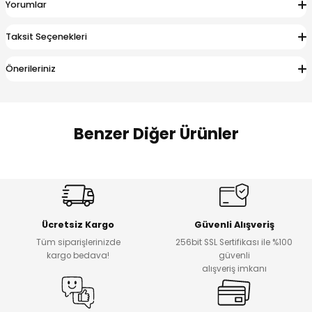
Yorumlar
 Alt
lum
Taksit Seçenekleri
ka ve Taç
Önerileriniz
lum
lek
Benzer Diğer Ürünler
Amine
%27
%14
Dantelya Kız Çocuk Tişört
Puba Unisex Kot 3’lü Takım
Yeni
Yeni
Ücretsiz Kargo
Güvenli Alışveriş
₺ 450
₺ 1.800
Tüm siparişlerinizde
256bit SSL Sertifikası ile %100
₺ 330
₺ 1.550
kargo bedava!
güvenli
alışveriş imkanı
%20
%19
Urban Kız Çocuk Süveterli Tunik Gömlek
Navi Kız Çocuk Kot Pantolon