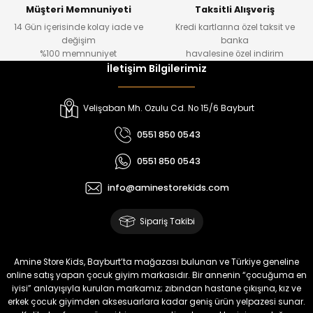
Yeni
Yeni
Müşteri Memnuniyeti
Taksitli Alışveriş
14 Gün içerisinde kolay iade ve
Kredi kartlarına özel taksit ve
₺ 1.000
₺ 800
değişim
banka
₺ 800
₺ 650
%100 memnuniyet
havalesine özel indirim
İletişim Bilgilerimiz
%17
%15
Melra Kız Çocuk Kot Pantolon
Tivon Kız Çocuk 3’lü Takım
Velişaban Mh. Ozulu Cd. No 15/6 Bayburt
Yeni
Yeni
0551 850 0543
₺ 700
₺ 2.750
0551 850 0543
₺ 580
₺ 2.340
info@aminestorekids.com
%22
%22
Koren Kız Çocuk ve Bebek Tayt
Koren Kız Çocuk ve Bebek Tayt
Sipariş Takibi
Yeni
Yeni
₺ 320
₺ 320
Amine Store Kids, Bayburt’ta mağazası bulunan ve Türkiye geneline
₺ 250
₺ 250
online satış yapan çocuk giyim markasıdır. Bir annenin “çocuğuma en
iyisi” anlayışıyla kurulan markamız; zıbından hastane çıkışına, kız ve
erkek çocuk giyimden aksesuarlara kadar geniş ürün yelpazesi sunar.