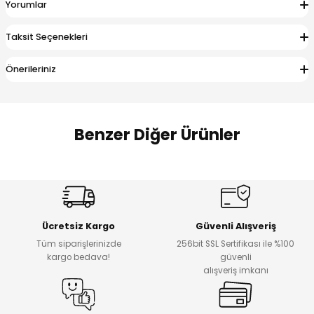
Yorumlar
 Alt
lum
Taksit Seçenekleri
ka ve Taç
Önerileriniz
lum
lek
Benzer Diğer Ürünler
Amine
%27
%14
Dantelya Kız Çocuk Tişört
Puba Unisex Kot 3’lü Takım
Yeni
Yeni
Ücretsiz Kargo
Güvenli Alışveriş
₺ 450
₺ 1.800
Tüm siparişlerinizde
256bit SSL Sertifikası ile %100
₺ 330
₺ 1.550
kargo bedava!
güvenli
alışveriş imkanı
%20
%19
Urban Kız Çocuk Süveterli Tunik Gömlek
Navi Kız Çocuk Kot Pantolon