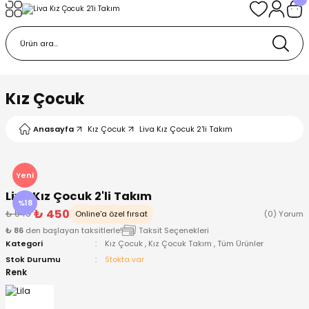
Geri Dön
Geri Dön
Geri Dön
Geri Dön
Geri Dön
k
k
 Ürünleri
iye
 Çorap
iye
tkı, Bere ve Eldiven
Kız Çocuk
dy
 Gömlek
sesuarları
Battaniye
Anasayfa
Kız Çocuk
Liva Kız Çocuk 2'li Takım
orap
ç Giyim
ı, Bere ve Eldiven
Body
Yeni
Liva Kız Çocuk 2'li Takım
ise
Kazak
ttaniye
ıtçıtlı Body
%18
₺ 450
₺ 549
Online'a özel fırsat
(0) Yorum
₺ 86
den başlayan taksitlerle!
Taksit Seçenekleri
k
Mont
dy
Çorap ve Patik
Kategori
Kız Çocuk
,
Kız Çocuk Takım
,
Tüm Ürünler
Stok Durumu
Stokta var
ömlek
Pantolon
ıtlı Body
astane Çıkışı ve Zıbın Seti
Renk
Giyim
Pijama Takımı
rap ve Patik
Pantolon