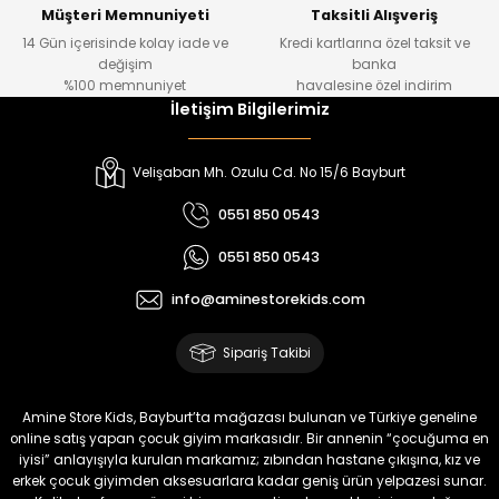
Yeni
Yeni
Müşteri Memnuniyeti
Taksitli Alışveriş
14 Gün içerisinde kolay iade ve
Kredi kartlarına özel taksit ve
₺ 1.000
₺ 800
değişim
banka
₺ 800
₺ 650
%100 memnuniyet
havalesine özel indirim
İletişim Bilgilerimiz
%17
%15
Melra Kız Çocuk Kot Pantolon
Tivon Kız Çocuk 3’lü Takım
Velişaban Mh. Ozulu Cd. No 15/6 Bayburt
Yeni
Yeni
0551 850 0543
₺ 700
₺ 2.750
0551 850 0543
₺ 580
₺ 2.340
info@aminestorekids.com
%22
%22
Koren Kız Çocuk ve Bebek Tayt
Koren Kız Çocuk ve Bebek Tayt
Sipariş Takibi
Yeni
Yeni
₺ 320
₺ 320
Amine Store Kids, Bayburt’ta mağazası bulunan ve Türkiye geneline
₺ 250
₺ 250
online satış yapan çocuk giyim markasıdır. Bir annenin “çocuğuma en
iyisi” anlayışıyla kurulan markamız; zıbından hastane çıkışına, kız ve
erkek çocuk giyimden aksesuarlara kadar geniş ürün yelpazesi sunar.