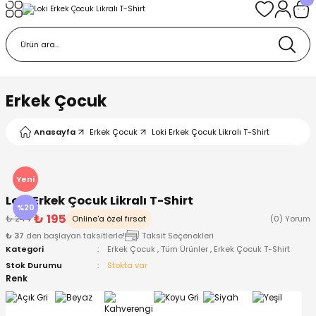
Geri Dön
Geri Dön
Geri Dön
Geri Dön
Geri Dön
k
k
 Ürünleri
iye
 Çorap
iye
tkı, Bere ve Eldiven
Erkek Çocuk
dy
 Gömlek
sesuarları
Battaniye
Anasayfa
Erkek Çocuk
Loki Erkek Çocuk Likralı T-Shirt
orap
ç Giyim
ı, Bere ve Eldiven
Body
Yeni
Loki Erkek Çocuk Likralı T-Shirt
ise
Kazak
ttaniye
ıtçıtlı Body
%20
₺ 195
₺ 244
Online'a özel fırsat
(0) Yorum
₺ 37
den başlayan taksitlerle!
Taksit Seçenekleri
k
Mont
dy
Çorap ve Patik
Kategori
Erkek Çocuk
,
Tüm Ürünler
,
Erkek Çocuk T-Shirt
Stok Durumu
Stokta var
ömlek
Pantolon
ıtlı Body
astane Çıkışı ve Zıbın Seti
Renk
Giyim
Pijama Takımı
rap ve Patik
Pantolon