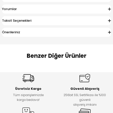
 Alt
lum
Yorumlar
ka ve Taç
Taksit Seçenekleri
lum
Önerileriniz
lek
Benzer Diğer Ürünler
Amine
Amine
%30
%24
Onca Çizgili Erkek Çocuk Şort
Urban Fit Erkek Çocuk Pantolon
Yeni
Yeni
Ücretsiz Kargo
Güvenli Alışveriş
₺ 500
₺ 850
Tüm siparişlerinizde
256bit SSL Sertifikası ile %100
₺ 350
₺ 650
kargo bedava!
güvenli
alışveriş imkanı
Amine
%30