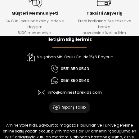
Kampçı Minik Erkek Çocuk 2'li Şortlu Takım
Yeni
Müşteri Memnuniyeti
Taksitli Alışveriş
14 Gün içerisinde kolay iade ve
Kredi kartlarına özel taksit ve
₺ 500
değişim
banka
₺ 350
%100 memnuniyet
havalesine özel indirim
İletişim Bilgilerimiz
Amine
%30
Kampçı Minik Erkek Çocuk 2'li Şortlu Takım
Velişaban Mh. Ozulu Cd. No 15/6 Bayburt
Yeni
0551 850 0543
₺ 500
0551 850 0543
₺ 350
info@aminestorekids.com
Amine
%30
Kampçı Minik Erkek Çocuk 2'li Şortlu Takım
Sipariş Takibi
Yeni
₺ 500
Amine Store Kids, Bayburt’ta mağazası bulunan ve Türkiye geneline
₺ 350
online satış yapan çocuk giyim markasıdır. Bir annenin “çocuğuma en
iyisi” anlayışıyla kurulan markamız; zıbından hastane çıkışına, kız ve