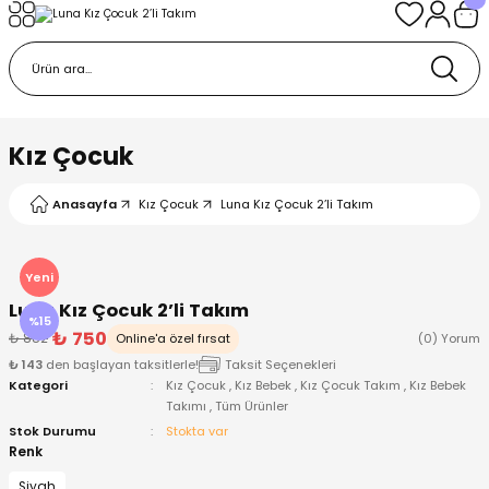
Geri Dön
Geri Dön
Geri Dön
Geri Dön
Geri Dön
k
k
 Ürünleri
iye
 Çorap
iye
tkı, Bere ve Eldiven
Kız Çocuk
dy
 Gömlek
sesuarları
Battaniye
Anasayfa
Kız Çocuk
Luna Kız Çocuk 2’li Takım
orap
ç Giyim
ı, Bere ve Eldiven
Body
Yeni
Luna Kız Çocuk 2’li Takım
ise
Kazak
ttaniye
ıtçıtlı Body
%15
₺ 750
₺ 882
Online'a özel fırsat
(0) Yorum
₺ 143
den başlayan taksitlerle!
Taksit Seçenekleri
k
Mont
dy
Çorap ve Patik
Kategori
Kız Çocuk
,
Kız Bebek
,
Kız Çocuk Takım
,
Kız Bebek
Takımı
,
Tüm Ürünler
ömlek
Pantolon
ıtlı Body
astane Çıkışı ve Zıbın Seti
Stok Durumu
Stokta var
Renk
Giyim
Pijama Takımı
rap ve Patik
Pantolon
Siyah