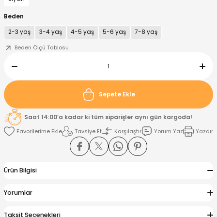
Beden
nt
Sweatshirt
ise
Pijama Takımı
2-3 yaş
3-4 yaş
4-5 yaş
5-6 yaş
7-8 yaş
Beden Ölçü Tablosu
ntolon
-Shirt
k
Salopet
jama Takımı
Takım
tane Çıkışı ve Zıbın Seti
-shirt
Sepete Ekle
lopet
Takım Elbise
ntolon
Takım
Saat 14:00’a kadar ki tüm siparişler aynı gün kargoda!
eatshirt
ek Alt
jama Takımı
ek Alt
Tavsiye Et
Karşılaştır
Yorum Yaz
Yazdır
hirt
lopet
Tulum
Ürün Bilgisi
kım
kımı
Yorumlar
yt
 Alt
Taksit Seçenekleri