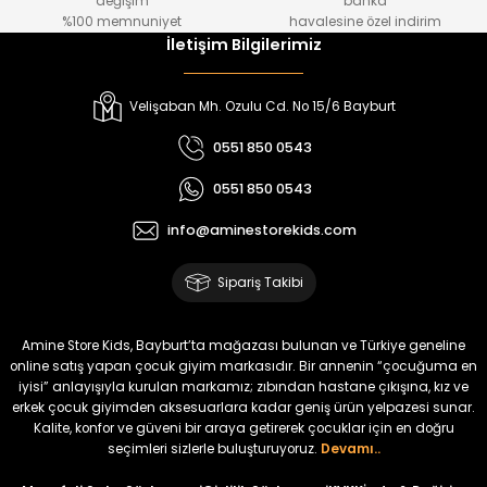
değişim
banka
₺ 800
₺ 650
%100 memnuniyet
havalesine özel indirim
İletişim Bilgilerimiz
%17
%15
Melra Kız Çocuk Kot Pantolon
Tivon Kız Çocuk 3’lü Takım
Velişaban Mh. Ozulu Cd. No 15/6 Bayburt
Yeni
Yeni
0551 850 0543
₺ 700
₺ 2.750
0551 850 0543
₺ 580
₺ 2.340
info@aminestorekids.com
%22
%22
Koren Kız Çocuk ve Bebek Tayt
Koren Kız Çocuk ve Bebek Tayt
Sipariş Takibi
Yeni
Yeni
₺ 320
₺ 320
Amine Store Kids, Bayburt’ta mağazası bulunan ve Türkiye geneline
₺ 250
₺ 250
online satış yapan çocuk giyim markasıdır. Bir annenin “çocuğuma en
iyisi” anlayışıyla kurulan markamız; zıbından hastane çıkışına, kız ve
erkek çocuk giyimden aksesuarlara kadar geniş ürün yelpazesi sunar.
%22
%22
Kalite, konfor ve güveni bir araya getirerek çocuklar için en doğru
Koren Kız Çocuk ve Bebek Tayt
Koren Kız Çocuk ve Bebek Tayt
seçimleri sizlerle buluşturuyoruz.
Devamı..
Yeni
Yeni