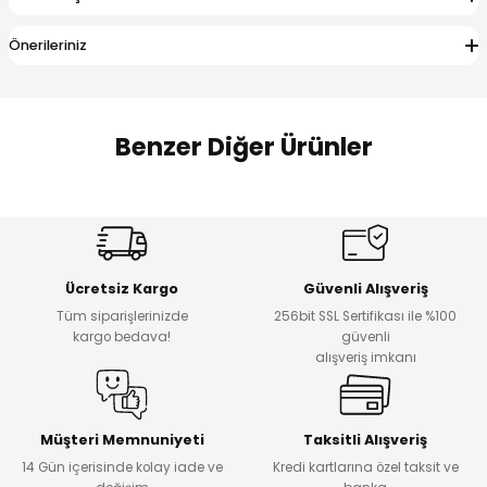
 Alt
lum
Önerileriniz
ka ve Taç
lum
Benzer Diğer Ürünler
lek
Amine
%27
%14
Dantelya Kız Çocuk Tişört
Puba Unisex Kot 3’lü Takım
Yeni
Yeni
Ücretsiz Kargo
Güvenli Alışveriş
₺ 450
₺ 1.800
Tüm siparişlerinizde
256bit SSL Sertifikası ile %100
₺ 330
₺ 1.550
kargo bedava!
güvenli
alışveriş imkanı
%20
%19
Urban Kız Çocuk Süveterli Tunik Gömlek
Navi Kız Çocuk Kot Pantolon
Yeni
Yeni
Müşteri Memnuniyeti
Taksitli Alışveriş
14 Gün içerisinde kolay iade ve
Kredi kartlarına özel taksit ve
₺ 1.000
₺ 800