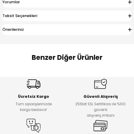
Yorumlar
 Alt
lum
Taksit Seçenekleri
ka ve Taç
Önerileriniz
lum
lek
Benzer Diğer Ürünler
%17
%22
Melra Kız Çocuk Kot Pantolon
Koren Kız Çocuk ve Bebek Tayt
Yeni
Yeni
Ücretsiz Kargo
Güvenli Alışveriş
₺ 700
₺ 320
Tüm siparişlerinizde
256bit SSL Sertifikası ile %100
₺ 580
₺ 250
kargo bedava!
güvenli
alışveriş imkanı
%22
%22
Koren Kız Çocuk ve Bebek Tayt
Koren Kız Çocuk ve Bebek Tayt