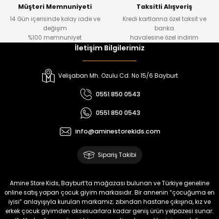
Yeni
Yeni
Müşteri Memnuniyeti
Taksitli Alışveriş
14 Gün içerisinde kolay iade ve
Kredi kartlarına özel taksit ve
₺ 320
₺ 320
değişim
banka
₺ 250
₺ 250
%100 memnuniyet
havalesine özel indirim
İletişim Bilgilerimiz
%22
%22
Koren Kız Çocuk ve Bebek Tayt
Yovin Kız Bebek Tulum
Velişaban Mh. Ozulu Cd. No 15/6 Bayburt
Yeni
Yeni
0551 850 0543
₺ 320
₺ 320
0551 850 0543
₺ 250
₺ 250
info@aminestorekids.com
%22
%22
%22
Zorin Kız Bebek Tulum
Navel Kız Bebek Tulum
Fovin Kız Bebek Tulum
Sipariş Takibi
Yeni
Yeni
Yeni
₺ 320
₺ 320
₺ 320
Amine Store Kids, Bayburt’ta mağazası bulunan ve Türkiye geneline
₺ 250
₺ 250
₺ 250
online satış yapan çocuk giyim markasıdır. Bir annenin “çocuğuma en
iyisi” anlayışıyla kurulan markamız; zıbından hastane çıkışına, kız ve
erkek çocuk giyimden aksesuarlara kadar geniş ürün yelpazesi sunar.