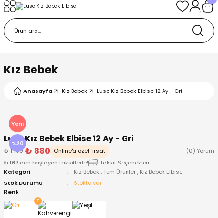
Geri Dön
Geri Dön
Geri Dön
Geri Dön
Geri Dön
k
k
 Ürünleri
iye
 Çorap
iye
tkı, Bere ve Eldiven
Kız Bebek
dy
 Gömlek
sesuarları
Battaniye
Anasayfa
Kız Bebek
Luse Kız Bebek Elbise 12 Ay - Gri
orap
ç Giyim
ı, Bere ve Eldiven
Body
Yeni
Luse Kız Bebek Elbise 12 Ay - Gri
ise
Kazak
ttaniye
ıtçıtlı Body
%20
₺ 880
₺ 1.100
Online'a özel fırsat
(0) Yorum
₺ 167
den başlayan taksitlerle!
Taksit Seçenekleri
k
Mont
dy
Çorap ve Patik
Kategori
Kız Bebek
,
Tüm Ürünler
,
Kız Bebek Elbise
Stok Durumu
Stokta var
ömlek
Pantolon
ıtlı Body
astane Çıkışı ve Zıbın Seti
Renk
Giyim
Pijama Takımı
rap ve Patik
Pantolon