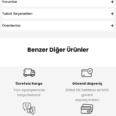
Yorumlar
 Alt
lum
Taksit Seçenekleri
ka ve Taç
Önerileriniz
lum
lek
Benzer Diğer Ürünler
%17
%22
Melra Kız Çocuk Kot Pantolon
Koren Kız Çocuk ve Bebek Tayt
Yeni
Yeni
Ücretsiz Kargo
Güvenli Alışveriş
₺ 700
₺ 320
Tüm siparişlerinizde
256bit SSL Sertifikası ile %100
₺ 580
₺ 250
kargo bedava!
güvenli
alışveriş imkanı
%22
%22
Koren Kız Çocuk ve Bebek Tayt
Koren Kız Çocuk ve Bebek Tayt