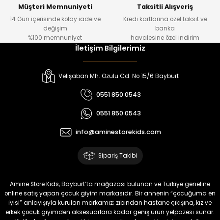
Yeni
Yeni
Müşteri Memnuniyeti
Taksitli Alışveriş
14 Gün içerisinde kolay iade ve
Kredi kartlarına özel taksit ve
₺ 320
₺ 320
değişim
banka
₺ 250
₺ 250
%100 memnuniyet
havalesine özel indirim
İletişim Bilgilerimiz
%22
%22
Koren Kız Çocuk ve Bebek Tayt
Yovin Kız Bebek Tulum
Velişaban Mh. Ozulu Cd. No 15/6 Bayburt
Yeni
Yeni
0551 850 0543
₺ 320
₺ 320
0551 850 0543
₺ 250
₺ 250
info@aminestorekids.com
%22
%22
%22
Zorin Kız Bebek Tulum
Navel Kız Bebek Tulum
Fovin Kız Bebek Tulum
Sipariş Takibi
Yeni
Yeni
Yeni
₺ 320
₺ 320
₺ 320
Amine Store Kids, Bayburt’ta mağazası bulunan ve Türkiye geneline
₺ 250
₺ 250
₺ 250
online satış yapan çocuk giyim markasıdır. Bir annenin “çocuğuma en
iyisi” anlayışıyla kurulan markamız; zıbından hastane çıkışına, kız ve
erkek çocuk giyimden aksesuarlara kadar geniş ürün yelpazesi sunar.