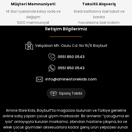
Yeni
Yeni
Müşteri Memnuniyeti
Taksitli Alışveriş
14 Gün içerisinde kolay iade ve
Kredi kartlarına özel taksit ve
₺ 320
₺ 320
değişim
banka
₺ 250
₺ 250
%100 memnuniyet
havalesine özel indirim
İletişim Bilgilerimiz
%22
%22
Koren Kız Çocuk ve Bebek Tayt
Yovin Kız Bebek Tulum
Velişaban Mh. Ozulu Cd. No 15/6 Bayburt
Yeni
Yeni
0551 850 0543
₺ 320
₺ 320
0551 850 0543
₺ 250
₺ 250
info@aminestorekids.com
%22
%22
%22
Zorin Kız Bebek Tulum
Navel Kız Bebek Tulum
Fovin Kız Bebek Tulum
Sipariş Takibi
Yeni
Yeni
Yeni
₺ 320
₺ 320
₺ 320
Amine Store Kids, Bayburt’ta mağazası bulunan ve Türkiye geneline
₺ 250
₺ 250
₺ 250
online satış yapan çocuk giyim markasıdır. Bir annenin “çocuğuma en
iyisi” anlayışıyla kurulan markamız; zıbından hastane çıkışına, kız ve
erkek çocuk giyimden aksesuarlara kadar geniş ürün yelpazesi sunar.