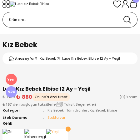
Geri Dön
Geri Dön
Geri Dön
Geri Dön
Geri Dön
k
k
 Ürünleri
iye
 Çorap
iye
tkı, Bere ve Eldiven
Kız Bebek
dy
 Gömlek
sesuarları
Battaniye
Anasayfa
Kız Bebek
Luse Kız Bebek Elbise 12 Ay - Yeşil
orap
ç Giyim
ı, Bere ve Eldiven
Body
Yeni
Luse Kız Bebek Elbise 12 Ay - Yeşil
ise
Kazak
ttaniye
ıtçıtlı Body
%20
₺ 880
₺ 1.100
Online'a özel fırsat
(0) Yorum
₺ 167
den başlayan taksitlerle!
Taksit Seçenekleri
k
Mont
dy
Çorap ve Patik
Kategori
Kız Bebek
,
Tüm Ürünler
,
Kız Bebek Elbise
Stok Durumu
Stokta var
ömlek
Pantolon
ıtlı Body
astane Çıkışı ve Zıbın Seti
Renk
Giyim
Pijama Takımı
rap ve Patik
Pantolon