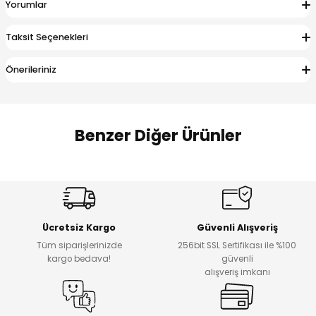
Yorumlar
 Alt
lum
Taksit Seçenekleri
ka ve Taç
Önerileriniz
lum
lek
Benzer Diğer Ürünler
%17
%22
Melra Kız Çocuk Kot Pantolon
Koren Kız Çocuk ve Bebek Tayt
Yeni
Yeni
Ücretsiz Kargo
Güvenli Alışveriş
₺ 700
₺ 320
Tüm siparişlerinizde
256bit SSL Sertifikası ile %100
₺ 580
₺ 250
kargo bedava!
güvenli
alışveriş imkanı
%22
%22
Koren Kız Çocuk ve Bebek Tayt
Koren Kız Çocuk ve Bebek Tayt