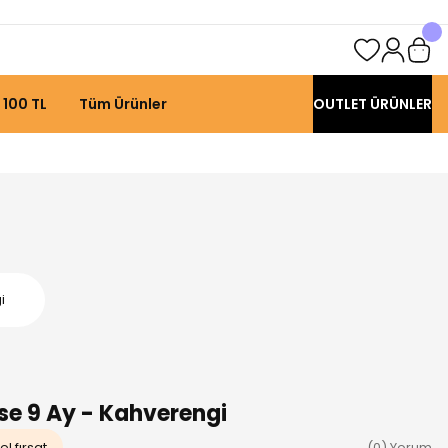
 100 TL
Tüm Ürünler
OUTLET ÜRÜNLER
i
ise 9 Ay - Kahverengi
l fırsat
(0) Yorum