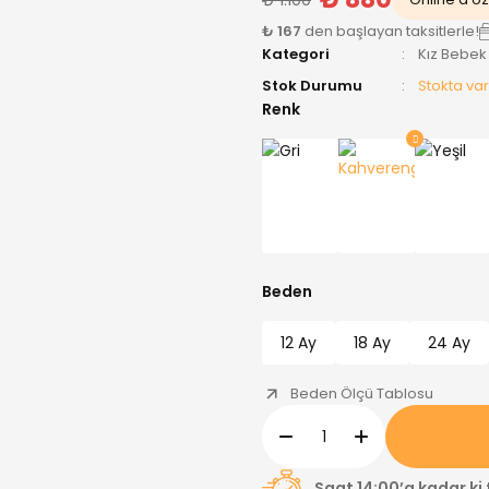
₺ 167
den başlayan taksitlerle!
Kategori
Kız Bebek
Stok Durumu
Stokta var
Renk
Beden
12 Ay
18 Ay
24 Ay
Beden Ölçü Tablosu
Saat 14:00’a kadar ki