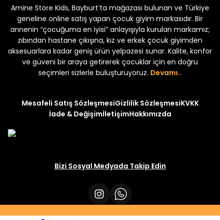
Amine Store Kids, Bayburt’ta mağazası bulunan ve Türkiye
Yeni
Yeni
 250
₺ 250
₺ 250
₺ 320
₺ 320
geneline online satış yapan çocuk giyim markasıdır. Bir
annenin “çocuğuma en iyisi” anlayışıyla kurulan markamız;
zıbından hastane çıkışına, kız ve erkek çocuk giyimden
aksesuarlara kadar geniş ürün yelpazesi sunar. Kalite, konfor
ve güveni bir araya getirerek çocuklar için en doğru
seçimleri sizlerle buluşturuyoruz.
Devamı..
Mesafeli Satış Sözleşmesi
Gizlilik Sözleşmesi
KVKK
İade & Değişim
İletişim
Hakkımızda
Bizi Sosyal Medyada Takip Edin