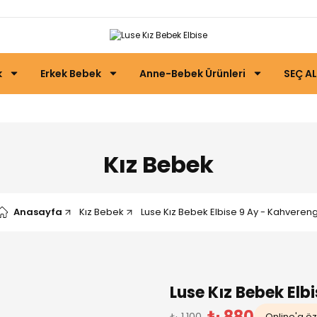
k
Erkek Bebek
Anne-Bebek Ürünleri
SEÇ AL
Kız Bebek
Anasayfa
Kız Bebek
Luse Kız Bebek Elbise 9 Ay - Kahvereng
Luse Kız Bebek Elb
₺ 880
₺ 1.100
Online'a öze