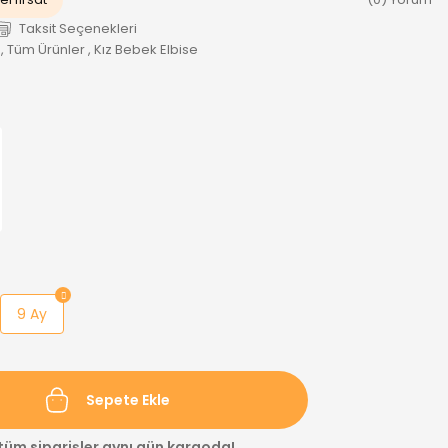
Taksit Seçenekleri
,
Tüm Ürünler
,
Kız Bebek Elbise
9 Ay
Sepete Ekle
 tüm siparişler aynı gün kargoda!