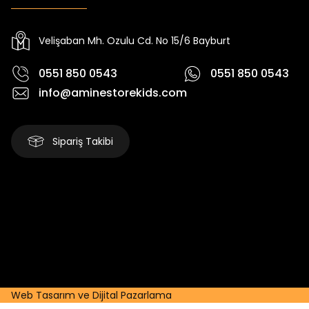
Yeni
Yeni
Yeni
₺ 250
₺ 250
₺
₺ 320
₺ 320
₺ 320
Velişaban Mh. Ozulu Cd. No 15/6 Bayburt
0551 850 0543
0551 850 0543
info@aminestorekids.com
Sipariş Takibi
Web Tasarım ve Dijital Pazarlama