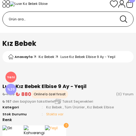
Geri Dön
Geri Dön
Geri Dön
Geri Dön
Geri Dön
k
k
 Ürünleri
iye
 Çorap
iye
tkı, Bere ve Eldiven
Kız Bebek
dy
 Gömlek
sesuarları
Battaniye
Anasayfa
Kız Bebek
Luse Kız Bebek Elbise 9 Ay - Yeşil
orap
ç Giyim
ı, Bere ve Eldiven
Body
Yeni
Luse Kız Bebek Elbise 9 Ay - Yeşil
ise
Kazak
ttaniye
ıtçıtlı Body
%20
₺ 880
₺ 1.100
Online'a özel fırsat
(0) Yorum
₺ 167
den başlayan taksitlerle!
Taksit Seçenekleri
k
Mont
dy
Çorap ve Patik
Kategori
Kız Bebek
,
Tüm Ürünler
,
Kız Bebek Elbise
Stok Durumu
Stokta var
ömlek
Pantolon
ıtlı Body
astane Çıkışı ve Zıbın Seti
Renk
Giyim
Pijama Takımı
rap ve Patik
Pantolon