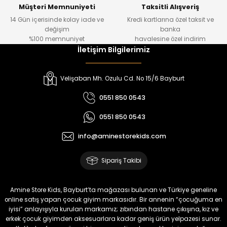
Yeni
Yeni
Müşteri Memnuniyeti
Taksitli Alışveriş
14 Gün içerisinde kolay iade ve
Kredi kartlarına özel taksit ve
₺ 320
₺ 320
değişim
banka
₺ 250
₺ 250
%100 memnuniyet
havalesine özel indirim
İletişim Bilgilerimiz
%22
%22
Koren Kız Çocuk ve Bebek Tayt
Yovin Kız Bebek Tulum
Velişaban Mh. Ozulu Cd. No 15/6 Bayburt
Yeni
Yeni
0551 850 0543
₺ 320
₺ 320
0551 850 0543
₺ 250
₺ 250
info@aminestorekids.com
%22
%22
%22
Zorin Kız Bebek Tulum
Navel Kız Bebek Tulum
Fovin Kız Bebek Tulum
Sipariş Takibi
Yeni
Yeni
Yeni
₺ 320
₺ 320
₺ 320
Amine Store Kids, Bayburt’ta mağazası bulunan ve Türkiye geneline
₺ 250
₺ 250
₺ 250
online satış yapan çocuk giyim markasıdır. Bir annenin “çocuğuma en
iyisi” anlayışıyla kurulan markamız; zıbından hastane çıkışına, kız ve
erkek çocuk giyimden aksesuarlara kadar geniş ürün yelpazesi sunar.