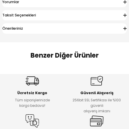
Yorumlar
 Alt
lum
Taksit Seçenekleri
ka ve Taç
Önerileriniz
lum
lek
Benzer Diğer Ürünler
%17
%22
Melra Kız Çocuk Kot Pantolon
Koren Kız Çocuk ve Bebek Tayt
Yeni
Yeni
Ücretsiz Kargo
Güvenli Alışveriş
₺ 700
₺ 320
Tüm siparişlerinizde
256bit SSL Sertifikası ile %100
₺ 580
₺ 250
kargo bedava!
güvenli
alışveriş imkanı
%22
%22
Koren Kız Çocuk ve Bebek Tayt
Koren Kız Çocuk ve Bebek Tayt