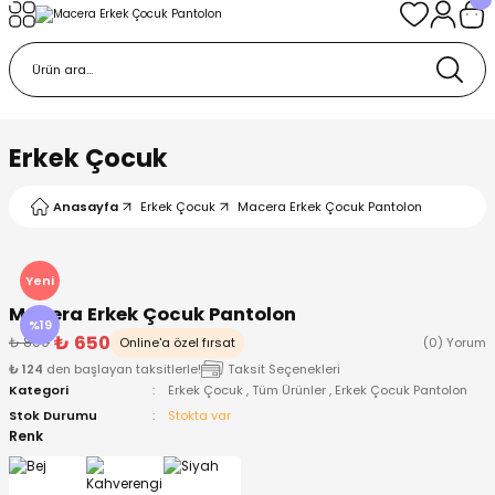
Geri Dön
Geri Dön
Geri Dön
Geri Dön
Geri Dön
k
k
 Ürünleri
iye
 Çorap
iye
tkı, Bere ve Eldiven
Erkek Çocuk
dy
 Gömlek
sesuarları
Battaniye
Anasayfa
Erkek Çocuk
Macera Erkek Çocuk Pantolon
orap
ç Giyim
ı, Bere ve Eldiven
Body
Yeni
Macera Erkek Çocuk Pantolon
ise
Kazak
ttaniye
ıtçıtlı Body
%19
₺ 650
₺ 800
Online'a özel fırsat
(0) Yorum
₺ 124
den başlayan taksitlerle!
Taksit Seçenekleri
k
Mont
dy
Çorap ve Patik
Kategori
Erkek Çocuk
,
Tüm Ürünler
,
Erkek Çocuk Pantolon
Stok Durumu
Stokta var
ömlek
Pantolon
ıtlı Body
astane Çıkışı ve Zıbın Seti
Renk
Giyim
Pijama Takımı
rap ve Patik
Pantolon