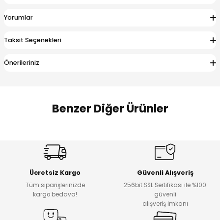
 Alt
lum
Yorumlar
ka ve Taç
Taksit Seçenekleri
lum
Önerileriniz
lek
Benzer Diğer Ürünler
Amine
Amine
%30
%24
Onca Çizgili Erkek Çocuk Şort
Urban Fit Erkek Çocuk Pantolon
Yeni
Yeni
Ücretsiz Kargo
Güvenli Alışveriş
₺ 500
₺ 850
Tüm siparişlerinizde
256bit SSL Sertifikası ile %100
₺ 350
₺ 650
kargo bedava!
güvenli
alışveriş imkanı
Amine
%30