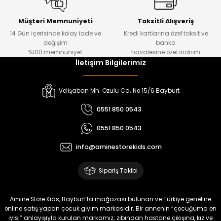
Kampçı Minik Erkek Çocuk 2'li Şortlu Takım
Yeni
Müşteri Memnuniyeti
Taksitli Alışveriş
14 Gün içerisinde kolay iade ve
Kredi kartlarına özel taksit ve
₺ 500
değişim
banka
₺ 350
%100 memnuniyet
havalesine özel indirim
İletişim Bilgilerimiz
Amine
%30
Kampçı Minik Erkek Çocuk 2'li Şortlu Takım
Velişaban Mh. Ozulu Cd. No 15/6 Bayburt
Yeni
0551 850 0543
₺ 500
0551 850 0543
₺ 350
info@aminestorekids.com
Amine
%30
Kampçı Minik Erkek Çocuk 2'li Şortlu Takım
Sipariş Takibi
Yeni
₺ 500
Amine Store Kids, Bayburt’ta mağazası bulunan ve Türkiye geneline
₺ 350
online satış yapan çocuk giyim markasıdır. Bir annenin “çocuğuma en
iyisi” anlayışıyla kurulan markamız; zıbından hastane çıkışına, kız ve