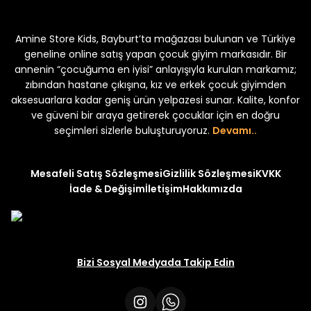
kek Çocuk 2'li Şortlu Takım
Kampçı Minik Erkek Çocuk 2'li Şor
Amine Store Kids, Bayburt’ta mağazası bulunan ve Türkiye
Yeni
₺ 350
₺ 500
geneline online satış yapan çocuk giyim markasıdır. Bir
annenin “çocuğuma en iyisi” anlayışıyla kurulan markamız;
zıbından hastane çıkışına, kız ve erkek çocuk giyimden
aksesuarlara kadar geniş ürün yelpazesi sunar. Kalite, konfor
ve güveni bir araya getirerek çocuklar için en doğru
uk 2'li Şortlu Takım
seçimleri sizlerle buluşturuyoruz.
Devamı..
Mesafeli Satış Sözleşmesi
Gizlilik Sözleşmesi
KVKK
İade & Değişim
İletişim
Hakkımızda
Bizi Sosyal Medyada Takip Edin