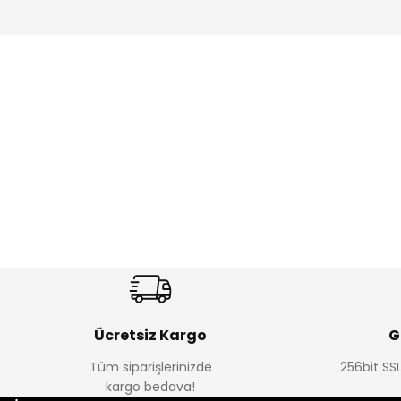
Amine
Amine
%30
%24
Onca Çizgili Erkek Çocuk Şort
Urban Fit Erkek Çocuk Panto
Yeni
Yeni
₺ 350
₺ 650
₺ 500
₺ 850
Ücretsiz Kargo
G
Tüm siparişlerinizde
256bit SSL
Amine
Amine
kargo bedava!
%30
%30