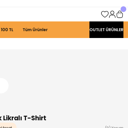
 100 TL
Tüm Ürünler
OUTLET ÜRÜNLER
Likralı T-Shirt
 fırsat
(0) Yorum