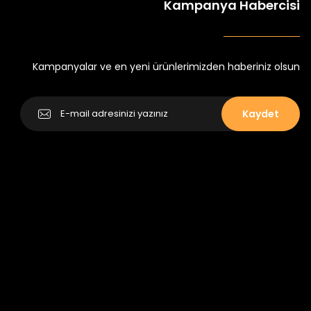
Kampanya Habercisi
tlu Takım
Minik Kral Erkek Çocuk 2'li Şortlu Takım
₺ 350
₺ 500
Kampanyalar ve en yeni ürünlerimizden haberiniz olsun
Kaydet