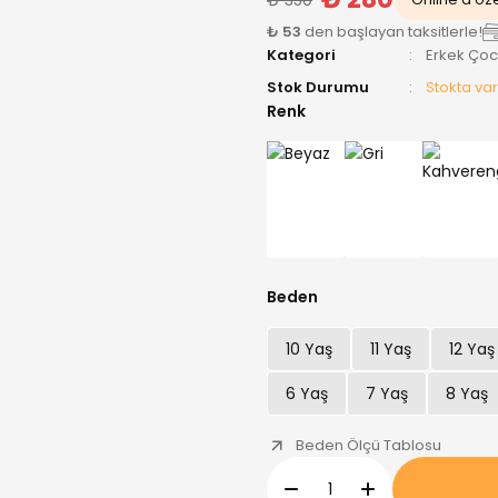
₺ 53
den başlayan taksitlerle!
Kategori
Erkek Ço
Stok Durumu
Stokta var
Renk
Beden
10 Yaş
11 Yaş
12 Yaş
6 Yaş
7 Yaş
8 Yaş
Beden Ölçü Tablosu