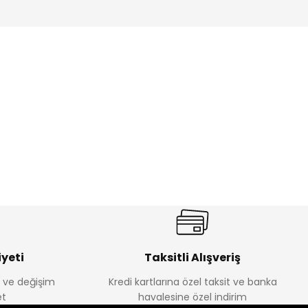
ik Erkek Çocuk 2'li Şortlu Takım
350
yeti
Taksitli Alışveriş
e ve değişim
Kredi kartlarına özel taksit ve banka
Amine
t
havalesine özel indirim
%30