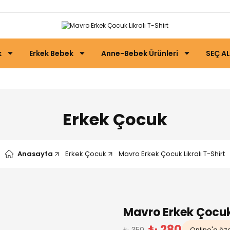
k
Erkek Bebek
Anne-Bebek Ürünleri
SEÇ AL
Erkek Çocuk
Anasayfa
Erkek Çocuk
Mavro Erkek Çocuk Likralı T-Shirt
Mavro Erkek Çocuk 
₺ 280
₺ 350
Online'a özel