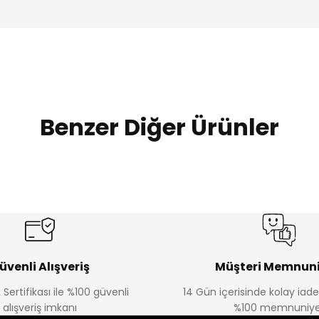
Benzer Diğer Ürünler
Amine
Amine
%30
%30
lon
Kampçı Minik Erkek Çocuk 2'li Şortlu Takım
Kampçı Min
Yeni
Yeni
₺ 350
₺ 
₺ 500
₺ 500
üvenli Alışveriş
Müşteri Memnuni
 Sertifikası ile %100 güvenli
14 Gün içerisinde kolay iad
Amine
alışveriş imkanı
%100 memnuniye
%30