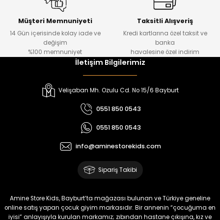
Kampçı Minik Erkek Çocuk 2'li Şortlu Takım
Yeni
Müşteri Memnuniyeti
Taksitli Alışveriş
14 Gün içerisinde kolay iade ve
Kredi kartlarına özel taksit ve
₺ 500
değişim
banka
₺ 350
%100 memnuniyet
havalesine özel indirim
İletişim Bilgilerimiz
Amine
%30
Kampçı Minik Erkek Çocuk 2'li Şortlu Takım
Velişaban Mh. Ozulu Cd. No 15/6 Bayburt
Yeni
0551 850 0543
₺ 500
0551 850 0543
₺ 350
info@aminestorekids.com
Amine
%30
Kampçı Minik Erkek Çocuk 2'li Şortlu Takım
Sipariş Takibi
Yeni
₺ 500
Amine Store Kids, Bayburt’ta mağazası bulunan ve Türkiye geneline
₺ 350
online satış yapan çocuk giyim markasıdır. Bir annenin “çocuğuma en
iyisi” anlayışıyla kurulan markamız; zıbından hastane çıkışına, kız ve