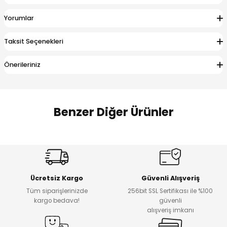
 Alt
lum
Yorumlar
ka ve Taç
Taksit Seçenekleri
lum
Önerileriniz
lek
Benzer Diğer Ürünler
Amine
Amine
%30
%24
Onca Çizgili Erkek Çocuk Şort
Urban Fit Erkek Çocuk Pantolon
Yeni
Yeni
Ücretsiz Kargo
Güvenli Alışveriş
₺ 500
₺ 850
Tüm siparişlerinizde
256bit SSL Sertifikası ile %100
₺ 350
₺ 650
kargo bedava!
güvenli
alışveriş imkanı
Amine
%30