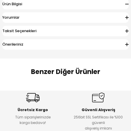
Ürün Bilgisi
 Alt
lum
Yorumlar
ka ve Taç
Taksit Seçenekleri
lum
Önerileriniz
lek
Benzer Diğer Ürünler
Amine
Amine
%30
%24
Onca Çizgili Erkek Çocuk Şort
Urban Fit Erkek Çocuk Pantolon
Yeni
Yeni
Ücretsiz Kargo
Güvenli Alışveriş
₺ 500
₺ 850
Tüm siparişlerinizde
256bit SSL Sertifikası ile %100
₺ 350
₺ 650
kargo bedava!
güvenli
alışveriş imkanı