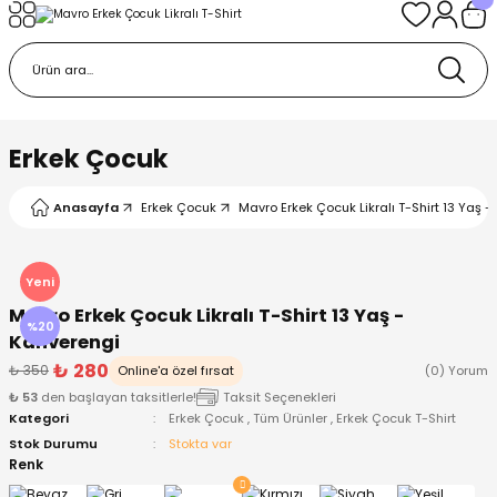
Geri Dön
Geri Dön
Geri Dön
Geri Dön
Geri Dön
k
k
 Ürünleri
iye
 Çorap
iye
tkı, Bere ve Eldiven
Erkek Çocuk
dy
 Gömlek
sesuarları
Battaniye
Anasayfa
Erkek Çocuk
Mavro Erkek Çocuk Likralı T-Shirt 13 Yaş 
orap
ç Giyim
ı, Bere ve Eldiven
Body
Yeni
Mavro Erkek Çocuk Likralı T-Shirt 13 Yaş -
ise
Kazak
ttaniye
ıtçıtlı Body
%20
Kahverengi
₺ 280
₺ 350
Online'a özel fırsat
(0) Yorum
k
Mont
dy
Çorap ve Patik
₺ 53
den başlayan taksitlerle!
Taksit Seçenekleri
Kategori
Erkek Çocuk
,
Tüm Ürünler
,
Erkek Çocuk T-Shirt
ömlek
Pantolon
ıtlı Body
astane Çıkışı ve Zıbın Seti
Stok Durumu
Stokta var
Renk
Giyim
Pijama Takımı
rap ve Patik
Pantolon