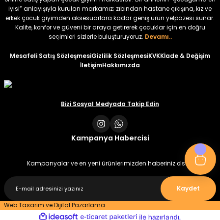
₺ 350
iyisi” anlayışıyla kurulan markamız; zıbından hastane çıkışına, kız ve
erkek çocuk giyimden aksesuarlara kadar geniş ürün yelpazesi sunar.
Amine
%30
Kalite, konfor ve güveni bir araya getirerek çocuklar için en doğru
Kampçı Minik Erkek Çocuk 2'li Şortlu Takım
seçimleri sizlerle buluşturuyoruz.
Devamı..
Yeni
Mesafeli Satış Sözleşmesi
Gizlilik Sözleşmesi
KVKK
İade & Değişim
İletişim
Hakkımızda
₺ 500
₺ 350
Amine
Bizi Sosyal Medyada Takip Edin
%30
Kampçı Minik Erkek Çocuk 2'li Şortlu Takım
Yeni
Kampanya Habercisi
₺ 500
₺ 350
Kampanyalar ve en yeni ürünlerimizden haberiniz olsun
Amine
%30
Kaydet
Minik Kral Erkek Çocuk 2'li Şortlu Takım
Web Tasarım ve Dijital Pazarlama
ideasoft
ile
e-