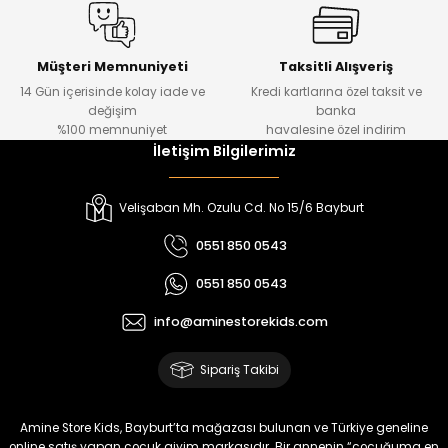
Amine
%30
Kampçı Minik Erkek Çocuk 2'li Şortlu Takım
Yeni
Müşteri Memnuniyeti
Taksitli Alışveriş
14 Gün içerisinde kolay iade ve
Kredi kartlarına özel taksit ve
₺ 500
değişim
banka
₺ 350
%100 memnuniyet
havalesine özel indirim
İletişim Bilgilerimiz
Amine
%30
Kampçı Minik Erkek Çocuk 2'li Şortlu Takım
Velişaban Mh. Ozulu Cd. No 15/6 Bayburt
Yeni
0551 850 0543
₺ 500
0551 850 0543
₺ 350
info@aminestorekids.com
Amine
%30
Kampçı Minik Erkek Çocuk 2'li Şortlu Takım
Sipariş Takibi
Yeni
₺ 500
Amine Store Kids, Bayburt’ta mağazası bulunan ve Türkiye geneline
online satış yapan çocuk giyim markasıdır. Bir annenin “çocuğuma en