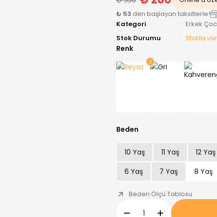
₺ 53
den başlayan taksitlerle!
Kategori
Erkek Ço
Stok Durumu
Stokta var
Renk
Beden
10 Yaş
11 Yaş
12 Yaş
6 Yaş
7 Yaş
8 Yaş
Beden Ölçü Tablosu