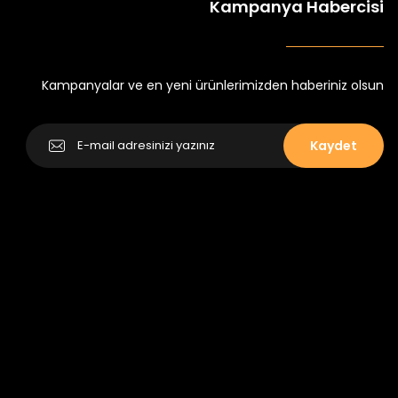
Kampanya Habercisi
tlu Takım
Minik Kral Erkek Çocuk 2'li Şortlu Takım
₺ 350
₺ 500
Kampanyalar ve en yeni ürünlerimizden haberiniz olsun
Kaydet