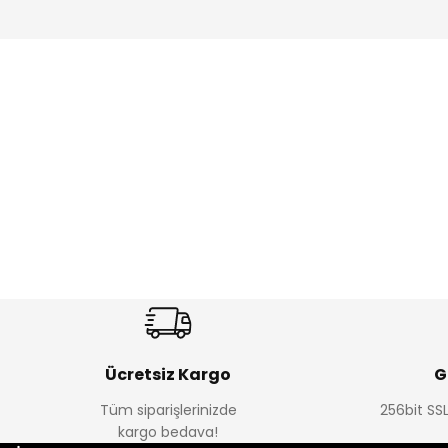
Amine
Amine
%30
%24
Onca Çizgili Erkek Çocuk Şort
Urban Fit Erkek Çocuk Panto
Yeni
Yeni
₺ 350
₺ 650
₺ 500
₺ 850
Ücretsiz Kargo
G
Tüm siparişlerinizde
256bit SSL
Amine
Amine
kargo bedava!
%30
%30