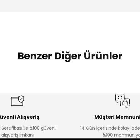
Benzer Diğer Ürünler
Amine
Amine
%30
%30
lon
Kampçı Minik Erkek Çocuk 2'li Şortlu Takım
Kampçı Min
Yeni
Yeni
₺ 350
₺ 
₺ 500
₺ 500
üvenli Alışveriş
Müşteri Memnuni
 Sertifikası ile %100 güvenli
14 Gün içerisinde kolay iad
Amine
alışveriş imkanı
%100 memnuniye
%30