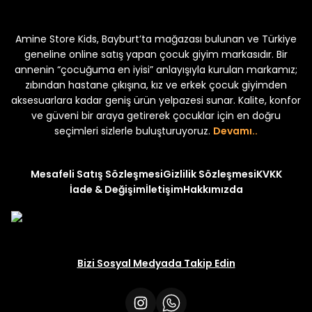
kek Çocuk 2'li Şortlu Takım
Kampçı Minik Erkek Çocuk 2'li Şor
Amine Store Kids, Bayburt’ta mağazası bulunan ve Türkiye
Yeni
₺ 350
₺ 500
geneline online satış yapan çocuk giyim markasıdır. Bir
annenin “çocuğuma en iyisi” anlayışıyla kurulan markamız;
zıbından hastane çıkışına, kız ve erkek çocuk giyimden
aksesuarlara kadar geniş ürün yelpazesi sunar. Kalite, konfor
ve güveni bir araya getirerek çocuklar için en doğru
uk 2'li Şortlu Takım
seçimleri sizlerle buluşturuyoruz.
Devamı..
Mesafeli Satış Sözleşmesi
Gizlilik Sözleşmesi
KVKK
İade & Değişim
İletişim
Hakkımızda
Bizi Sosyal Medyada Takip Edin