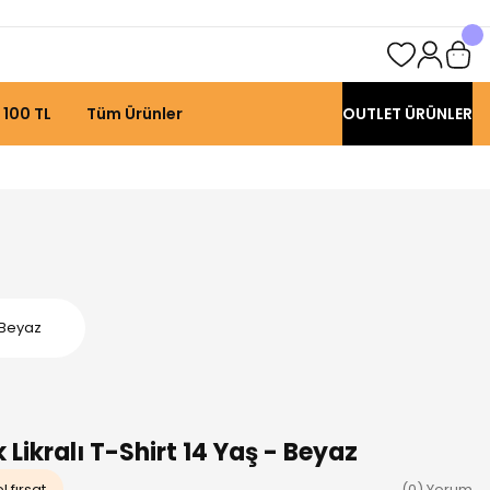
 100 TL
Tüm Ürünler
OUTLET ÜRÜNLER
 Beyaz
Likralı T-Shirt 14 Yaş - Beyaz
 fırsat
(0) Yorum