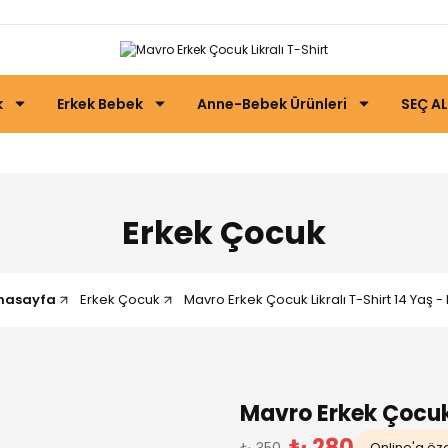
k
Erkek Bebek
Anne-Bebek Ürünleri
SEÇ AL
Erkek Çocuk
nasayfa
Erkek Çocuk
Mavro Erkek Çocuk Likralı T-Shirt 14 Yaş -
Mavro Erkek Çocuk 
₺ 280
₺ 350
Online'a özel