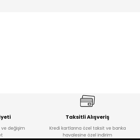
ik Erkek Çocuk 2'li Şortlu Takım
350
yeti
Taksitli Alışveriş
e ve değişim
Kredi kartlarına özel taksit ve banka
Amine
t
havalesine özel indirim
%30