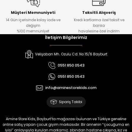
Kampçı Minik Erkek Çocuk 2'li Şortlu Takım
Yeni
Müşteri Memnuniyeti
Taksitli Alışveriş
14 Gün içerisinde kolay iade ve
Kredi kartlarına özel taksit ve
₺ 500
değişim
banka
₺ 350
%100 memnuniyet
havalesine özel indirim
İletişim Bilgilerimiz
Amine
%30
Kampçı Minik Erkek Çocuk 2'li Şortlu Takım
Velişaban Mh. Ozulu Cd. No 15/6 Bayburt
Yeni
0551 850 0543
₺ 500
0551 850 0543
₺ 350
info@aminestorekids.com
Amine
%30
Kampçı Minik Erkek Çocuk 2'li Şortlu Takım
Sipariş Takibi
Yeni
₺ 500
Amine Store Kids, Bayburt’ta mağazası bulunan ve Türkiye geneline
₺ 350
online satış yapan çocuk giyim markasıdır. Bir annenin “çocuğuma en
iyisi” anlayışıyla kurulan markamız; zıbından hastane çıkışına, kız ve