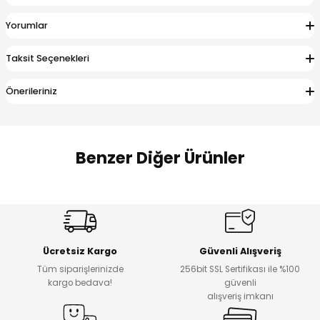
 Alt
lum
Yorumlar
ka ve Taç
Taksit Seçenekleri
lum
Önerileriniz
lek
Benzer Diğer Ürünler
Amine
Amine
%30
%24
Onca Çizgili Erkek Çocuk Şort
Urban Fit Erkek Çocuk Pantolon
Yeni
Yeni
Ücretsiz Kargo
Güvenli Alışveriş
₺ 500
₺ 850
Tüm siparişlerinizde
256bit SSL Sertifikası ile %100
₺ 350
₺ 650
kargo bedava!
güvenli
alışveriş imkanı
Amine
%30