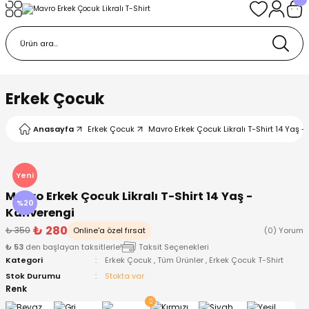
Geri Dön
Geri Dön
Geri Dön
Geri Dön
Geri Dön
k
k
 Ürünleri
iye
 Çorap
iye
tkı, Bere ve Eldiven
Erkek Çocuk
dy
 Gömlek
sesuarları
Battaniye
Anasayfa
Erkek Çocuk
Mavro Erkek Çocuk Likralı T-Shirt 14 Yaş 
orap
ç Giyim
ı, Bere ve Eldiven
Body
Yeni
Mavro Erkek Çocuk Likralı T-Shirt 14 Yaş -
ise
Kazak
ttaniye
ıtçıtlı Body
%20
Kahverengi
₺ 280
₺ 350
Online'a özel fırsat
(0) Yorum
k
Mont
dy
Çorap ve Patik
₺ 53
den başlayan taksitlerle!
Taksit Seçenekleri
Kategori
Erkek Çocuk
,
Tüm Ürünler
,
Erkek Çocuk T-Shirt
ömlek
Pantolon
ıtlı Body
astane Çıkışı ve Zıbın Seti
Stok Durumu
Stokta var
Renk
Giyim
Pijama Takımı
rap ve Patik
Pantolon