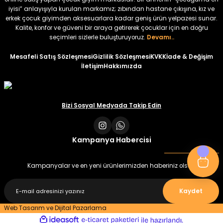
₺ 350
iyisi” anlayışıyla kurulan markamız; zıbından hastane çıkışına, kız ve
erkek çocuk giyimden aksesuarlara kadar geniş ürün yelpazesi sunar.
Amine
%30
Kalite, konfor ve güveni bir araya getirerek çocuklar için en doğru
Kampçı Minik Erkek Çocuk 2'li Şortlu Takım
seçimleri sizlerle buluşturuyoruz.
Devamı..
Yeni
Mesafeli Satış Sözleşmesi
Gizlilik Sözleşmesi
KVKK
İade & Değişim
İletişim
Hakkımızda
₺ 500
₺ 350
Amine
Bizi Sosyal Medyada Takip Edin
%30
Kampçı Minik Erkek Çocuk 2'li Şortlu Takım
Yeni
Kampanya Habercisi
₺ 500
₺ 350
Kampanyalar ve en yeni ürünlerimizden haberiniz olsun
Amine
%30
Kaydet
Minik Kral Erkek Çocuk 2'li Şortlu Takım
Web Tasarım ve Dijital Pazarlama
ideasoft
ile
e-