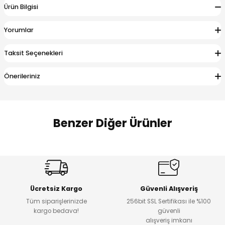
Ürün Bilgisi
 Alt
lum
Yorumlar
ka ve Taç
Taksit Seçenekleri
lum
Önerileriniz
lek
Benzer Diğer Ürünler
Amine
Amine
%30
%24
Onca Çizgili Erkek Çocuk Şort
Urban Fit Erkek Çocuk Pantolon
Yeni
Yeni
Ücretsiz Kargo
Güvenli Alışveriş
₺ 500
₺ 850
Tüm siparişlerinizde
256bit SSL Sertifikası ile %100
₺ 350
₺ 650
kargo bedava!
güvenli
alışveriş imkanı