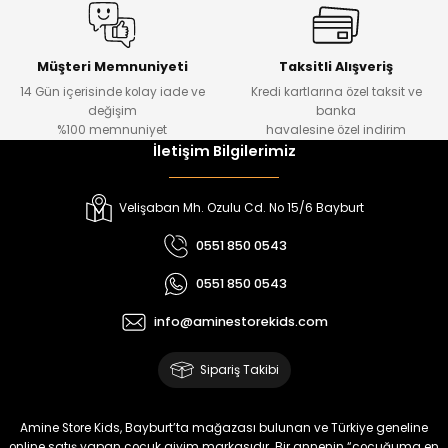
Amine
%30
Kampçı Minik Erkek Çocuk 2'li Şortlu Takım
Yeni
Müşteri Memnuniyeti
Taksitli Alışveriş
14 Gün içerisinde kolay iade ve
Kredi kartlarına özel taksit ve
₺ 500
değişim
banka
₺ 350
%100 memnuniyet
havalesine özel indirim
İletişim Bilgilerimiz
Amine
%30
Kampçı Minik Erkek Çocuk 2'li Şortlu Takım
Velişaban Mh. Ozulu Cd. No 15/6 Bayburt
Yeni
0551 850 0543
₺ 500
0551 850 0543
₺ 350
info@aminestorekids.com
Amine
%30
Kampçı Minik Erkek Çocuk 2'li Şortlu Takım
Sipariş Takibi
Yeni
₺ 500
Amine Store Kids, Bayburt’ta mağazası bulunan ve Türkiye geneline
online satış yapan çocuk giyim markasıdır. Bir annenin “çocuğuma en