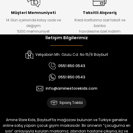
Kampçı Minik Erkek Çocuk 2'li Şortlu Takım
Yeni
Müşteri Memnuniyeti
Taksitli Alışveriş
14 Gün içerisinde kolay iade ve
Kredi kartlarına özel taksit ve
₺ 500
değişim
banka
₺ 350
%100 memnuniyet
havalesine özel indirim
İletişim Bilgilerimiz
Amine
%30
Kampçı Minik Erkek Çocuk 2'li Şortlu Takım
Velişaban Mh. Ozulu Cd. No 15/6 Bayburt
Yeni
0551 850 0543
₺ 500
0551 850 0543
₺ 350
info@aminestorekids.com
Amine
%30
Kampçı Minik Erkek Çocuk 2'li Şortlu Takım
Sipariş Takibi
Yeni
₺ 500
Amine Store Kids, Bayburt’ta mağazası bulunan ve Türkiye geneline
₺ 350
online satış yapan çocuk giyim markasıdır. Bir annenin “çocuğuma en
iyisi” anlayışıyla kurulan markamız; zıbından hastane çıkışına, kız ve