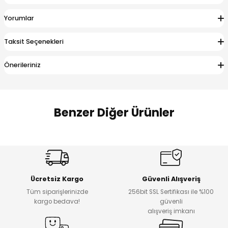
 Alt
lum
Yorumlar
ka ve Taç
Taksit Seçenekleri
lum
Önerileriniz
lek
Benzer Diğer Ürünler
Amine
Amine
%30
%24
Onca Çizgili Erkek Çocuk Şort
Urban Fit Erkek Çocuk Pantolon
Yeni
Yeni
Ücretsiz Kargo
Güvenli Alışveriş
₺ 500
₺ 850
Tüm siparişlerinizde
256bit SSL Sertifikası ile %100
₺ 350
₺ 650
kargo bedava!
güvenli
alışveriş imkanı
Amine
%30