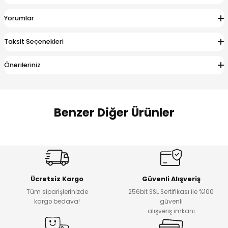
 Alt
lum
Yorumlar
ka ve Taç
Taksit Seçenekleri
lum
Önerileriniz
lek
Benzer Diğer Ürünler
Amine
Amine
%30
%24
Onca Çizgili Erkek Çocuk Şort
Urban Fit Erkek Çocuk Pantolon
Yeni
Yeni
Ücretsiz Kargo
Güvenli Alışveriş
₺ 500
₺ 850
Tüm siparişlerinizde
256bit SSL Sertifikası ile %100
₺ 350
₺ 650
kargo bedava!
güvenli
alışveriş imkanı
Amine
%30