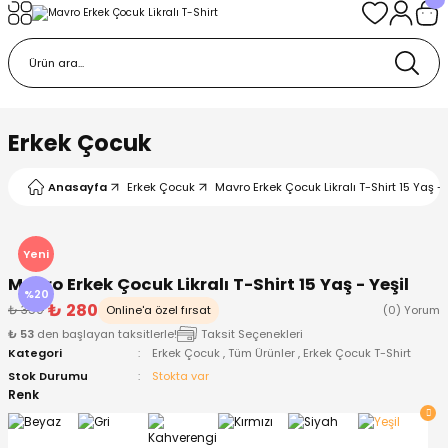
Geri Dön
Geri Dön
Geri Dön
Geri Dön
Geri Dön
k
k
 Ürünleri
iye
 Çorap
iye
tkı, Bere ve Eldiven
Erkek Çocuk
dy
 Gömlek
sesuarları
Battaniye
Anasayfa
Erkek Çocuk
Mavro Erkek Çocuk Likralı T-Shirt 15 Yaş - 
orap
ç Giyim
ı, Bere ve Eldiven
Body
Yeni
Mavro Erkek Çocuk Likralı T-Shirt 15 Yaş - Yeşil
ise
Kazak
ttaniye
ıtçıtlı Body
%20
₺ 280
₺ 350
Online'a özel fırsat
(0) Yorum
₺ 53
den başlayan taksitlerle!
Taksit Seçenekleri
k
Mont
dy
Çorap ve Patik
Kategori
Erkek Çocuk
,
Tüm Ürünler
,
Erkek Çocuk T-Shirt
Stok Durumu
Stokta var
ömlek
Pantolon
ıtlı Body
astane Çıkışı ve Zıbın Seti
Renk
Giyim
Pijama Takımı
rap ve Patik
Pantolon