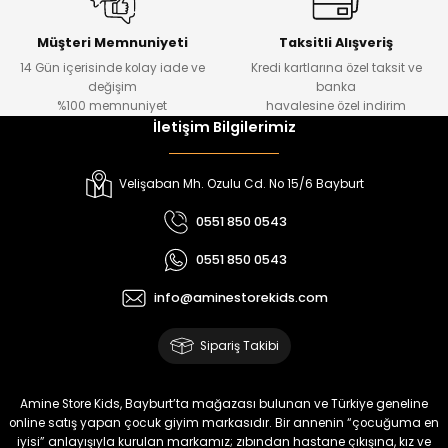
Kampçı Minik Erkek Çocuk 2'li Şortlu Takım
Yeni
Müşteri Memnuniyeti
Taksitli Alışveriş
14 Gün içerisinde kolay iade ve
Kredi kartlarına özel taksit ve
₺ 500
değişim
banka
₺ 350
%100 memnuniyet
havalesine özel indirim
İletişim Bilgilerimiz
Amine
%30
Kampçı Minik Erkek Çocuk 2'li Şortlu Takım
Velişaban Mh. Ozulu Cd. No 15/6 Bayburt
Yeni
0551 850 0543
₺ 500
0551 850 0543
₺ 350
info@aminestorekids.com
Amine
%30
Kampçı Minik Erkek Çocuk 2'li Şortlu Takım
Sipariş Takibi
Yeni
₺ 500
Amine Store Kids, Bayburt’ta mağazası bulunan ve Türkiye geneline
₺ 350
online satış yapan çocuk giyim markasıdır. Bir annenin “çocuğuma en
iyisi” anlayışıyla kurulan markamız; zıbından hastane çıkışına, kız ve