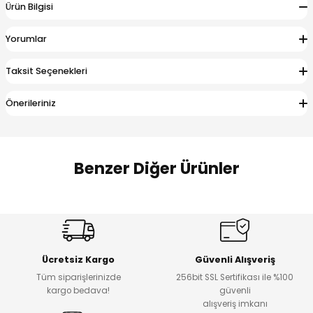
Ürün Bilgisi
 Alt
lum
Yorumlar
ka ve Taç
Taksit Seçenekleri
lum
Önerileriniz
lek
Benzer Diğer Ürünler
Amine
Amine
%30
%24
Onca Çizgili Erkek Çocuk Şort
Urban Fit Erkek Çocuk Pantolon
Yeni
Yeni
Ücretsiz Kargo
Güvenli Alışveriş
₺ 500
₺ 850
Tüm siparişlerinizde
256bit SSL Sertifikası ile %100
₺ 350
₺ 650
kargo bedava!
güvenli
alışveriş imkanı