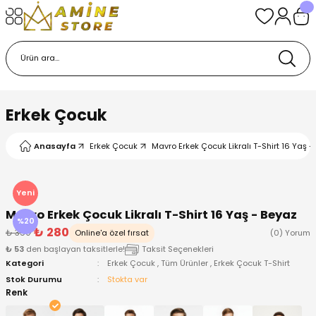
Geri Dön
Geri Dön
Geri Dön
Geri Dön
Geri Dön
k
k
 Ürünleri
iye
 Çorap
iye
tkı, Bere ve Eldiven
Erkek Çocuk
dy
 Gömlek
sesuarları
Battaniye
Anasayfa
Erkek Çocuk
Mavro Erkek Çocuk Likralı T-Shirt 16 Yaş -
orap
ç Giyim
ı, Bere ve Eldiven
Body
Yeni
ise
Kazak
ttaniye
ıtçıtlı Body
Mavro Erkek Çocuk Likralı T-Shirt 16 Yaş - Beyaz
%20
₺ 280
₺ 350
Online'a özel fırsat
(0) Yorum
k
Mont
dy
Çorap ve Patik
₺ 53
den başlayan taksitlerle!
Taksit Seçenekleri
Kategori
Erkek Çocuk
,
Tüm Ürünler
,
Erkek Çocuk T-Shirt
ömlek
Pantolon
ıtlı Body
astane Çıkışı ve Zıbın Seti
Stok Durumu
Stokta var
Renk
Giyim
Pijama Takımı
rap ve Patik
Pantolon