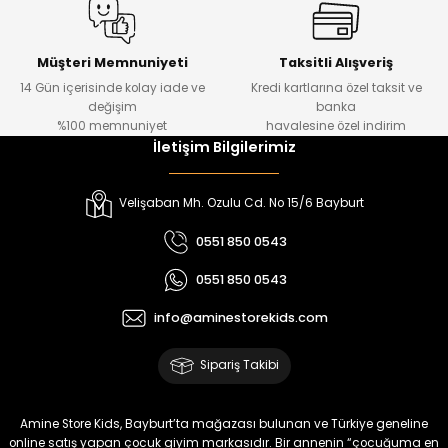
Amine
%30
Kampçı Minik Erkek Çocuk 2'li Şortlu Takım
Yeni
Müşteri Memnuniyeti
Taksitli Alışveriş
14 Gün içerisinde kolay iade ve
Kredi kartlarına özel taksit ve
₺ 500
değişim
banka
₺ 350
%100 memnuniyet
havalesine özel indirim
İletişim Bilgilerimiz
Amine
%30
Kampçı Minik Erkek Çocuk 2'li Şortlu Takım
Velişaban Mh. Ozulu Cd. No 15/6 Bayburt
Yeni
0551 850 0543
₺ 500
0551 850 0543
₺ 350
info@aminestorekids.com
Amine
%30
Kampçı Minik Erkek Çocuk 2'li Şortlu Takım
Sipariş Takibi
Yeni
₺ 500
Amine Store Kids, Bayburt’ta mağazası bulunan ve Türkiye geneline
₺ 350
online satış yapan çocuk giyim markasıdır. Bir annenin “çocuğuma en