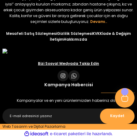
iyisi” anlayışıyla kurulan markamız; zıbından hastane çıkışına, kız ve
erkek çocuk giyimden aksesuarlara kadar geniş ürün yelpazesi sunar.
Amine
%30
Kalite, konfor ve güveni bir araya getirerek çocuklar için en doğru
Kampçı Minik Erkek Çocuk 2'li Şortlu Takım
seçimleri sizlerle buluşturuyoruz.
Devamı..
Yeni
Mesafeli Satış Sözleşmesi
Gizlilik Sözleşmesi
KVKK
İade & Değişim
İletişim
Hakkımızda
₺ 500
₺ 350
Amine
Bizi Sosyal Medyada Takip Edin
%30
Kampçı Minik Erkek Çocuk 2'li Şortlu Takım
Yeni
Kampanya Habercisi
₺ 500
₺ 350
Kampanyalar ve en yeni ürünlerimizden haberiniz olsun
Amine
%30
Kaydet
Minik Kral Erkek Çocuk 2'li Şortlu Takım
Web Tasarım ve Dijital Pazarlama
ideasoft
ile
e-