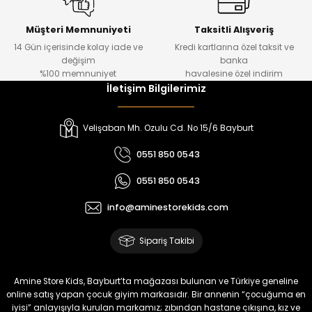
Kampçı Minik Erkek Çocuk 2'li Şortlu Takım
Yeni
Müşteri Memnuniyeti
Taksitli Alışveriş
14 Gün içerisinde kolay iade ve
Kredi kartlarına özel taksit ve
₺ 500
değişim
banka
₺ 350
%100 memnuniyet
havalesine özel indirim
İletişim Bilgilerimiz
Amine
%30
Kampçı Minik Erkek Çocuk 2'li Şortlu Takım
Velişaban Mh. Ozulu Cd. No 15/6 Bayburt
Yeni
0551 850 0543
₺ 500
0551 850 0543
₺ 350
info@aminestorekids.com
Amine
%30
Kampçı Minik Erkek Çocuk 2'li Şortlu Takım
Sipariş Takibi
Yeni
₺ 500
Amine Store Kids, Bayburt’ta mağazası bulunan ve Türkiye geneline
₺ 350
online satış yapan çocuk giyim markasıdır. Bir annenin “çocuğuma en
iyisi” anlayışıyla kurulan markamız; zıbından hastane çıkışına, kız ve