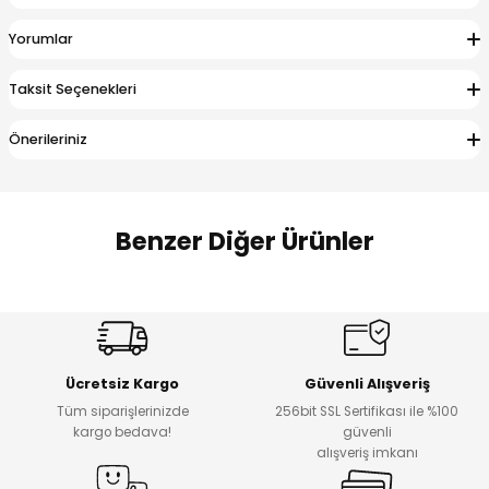
 Alt
lum
Yorumlar
ka ve Taç
Taksit Seçenekleri
lum
Önerileriniz
lek
Benzer Diğer Ürünler
Amine
Amine
%30
%24
Onca Çizgili Erkek Çocuk Şort
Urban Fit Erkek Çocuk Pantolon
Yeni
Yeni
Ücretsiz Kargo
Güvenli Alışveriş
₺ 500
₺ 850
Tüm siparişlerinizde
256bit SSL Sertifikası ile %100
₺ 350
₺ 650
kargo bedava!
güvenli
alışveriş imkanı
Amine
%30