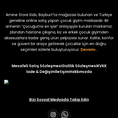
kek Çocuk 2'li Şortlu Takım
Kampçı Minik Erkek Çocuk 2'li Şor
Amine Store Kids, Bayburt’ta mağazası bulunan ve Türkiye
Yeni
₺ 350
₺ 500
geneline online satış yapan çocuk giyim markasıdır. Bir
annenin “çocuğuma en iyisi” anlayışıyla kurulan markamız;
zıbından hastane çıkışına, kız ve erkek çocuk giyimden
aksesuarlara kadar geniş ürün yelpazesi sunar. Kalite, konfor
ve güveni bir araya getirerek çocuklar için en doğru
uk 2'li Şortlu Takım
seçimleri sizlerle buluşturuyoruz.
Devamı..
Mesafeli Satış Sözleşmesi
Gizlilik Sözleşmesi
KVKK
İade & Değişim
İletişim
Hakkımızda
Bizi Sosyal Medyada Takip Edin