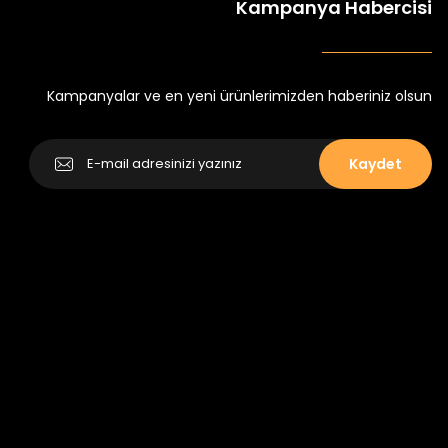
Kampanya Habercisi
tlu Takım
Minik Kral Erkek Çocuk 2'li Şortlu Takım
₺ 350
₺ 500
Kampanyalar ve en yeni ürünlerimizden haberiniz olsun
Kaydet