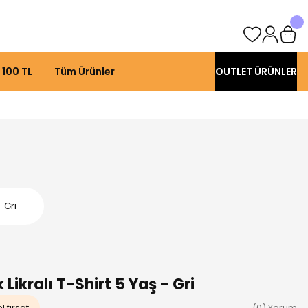
 100 TL
Tüm Ürünler
OUTLET ÜRÜNLER
 Gri
ikralı T-Shirt 5 Yaş - Gri
 fırsat
(0) Yorum