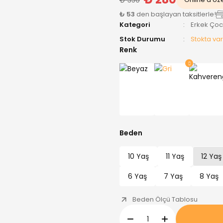
₺ 53
den başlayan taksitlerle!
Kategori
Erkek Ço
Stok Durumu
Stokta var
Renk
Beden
10 Yaş
11 Yaş
12 Yaş
6 Yaş
7 Yaş
8 Yaş
Beden Ölçü Tablosu