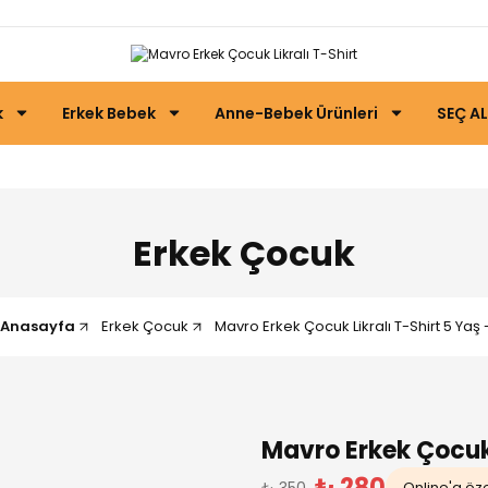
k
Erkek Bebek
Anne-Bebek Ürünleri
SEÇ AL
Erkek Çocuk
Anasayfa
Erkek Çocuk
Mavro Erkek Çocuk Likralı T-Shirt 5 Yaş -
Mavro Erkek Çocuk L
₺ 280
₺ 350
Online'a özel