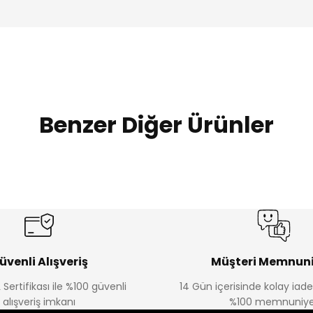
Benzer Diğer Ürünler
Amine
Amine
%30
%30
lon
Kampçı Minik Erkek Çocuk 2'li Şortlu Takım
Kampçı Min
Yeni
Yeni
₺ 350
₺ 
₺ 500
₺ 500
üvenli Alışveriş
Müşteri Memnuni
 Sertifikası ile %100 güvenli
14 Gün içerisinde kolay iad
Amine
alışveriş imkanı
%100 memnuniye
%30