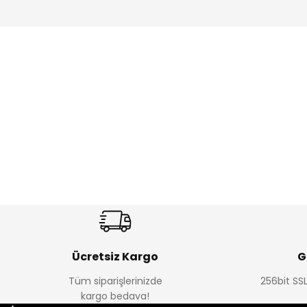
Amine
Amine
%30
%24
Onca Çizgili Erkek Çocuk Şort
Urban Fit Erkek Çocuk Panto
Yeni
Yeni
₺ 350
₺ 650
₺ 500
₺ 850
Ücretsiz Kargo
G
Tüm siparişlerinizde
256bit SSL
Amine
Amine
kargo bedava!
%30
%30