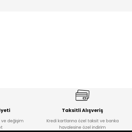
ik Erkek Çocuk 2'li Şortlu Takım
350
yeti
Taksitli Alışveriş
e ve değişim
Kredi kartlarına özel taksit ve banka
Amine
t
havalesine özel indirim
%30