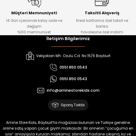
Kampçı Minik Erkek Çocuk 2'li Şortlu Takım
Yeni
Müşteri Memnuniyeti
Taksitli Alışveriş
14 Gün içerisinde kolay iade ve
Kredi kartlarına özel taksit ve
₺ 500
değişim
banka
₺ 350
%100 memnuniyet
havalesine özel indirim
İletişim Bilgilerimiz
Amine
%30
Kampçı Minik Erkek Çocuk 2'li Şortlu Takım
Velişaban Mh. Ozulu Cd. No 15/6 Bayburt
Yeni
0551 850 0543
₺ 500
0551 850 0543
₺ 350
info@aminestorekids.com
Amine
%30
Kampçı Minik Erkek Çocuk 2'li Şortlu Takım
Sipariş Takibi
Yeni
₺ 500
Amine Store Kids, Bayburt’ta mağazası bulunan ve Türkiye geneline
₺ 350
online satış yapan çocuk giyim markasıdır. Bir annenin “çocuğuma en
iyisi” anlayışıyla kurulan markamız; zıbından hastane çıkışına, kız ve