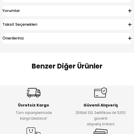
 Alt
lum
Yorumlar
ka ve Taç
Taksit Seçenekleri
lum
Önerileriniz
lek
Benzer Diğer Ürünler
Amine
Amine
%30
%24
Onca Çizgili Erkek Çocuk Şort
Urban Fit Erkek Çocuk Pantolon
Yeni
Yeni
Ücretsiz Kargo
Güvenli Alışveriş
₺ 500
₺ 850
Tüm siparişlerinizde
256bit SSL Sertifikası ile %100
₺ 350
₺ 650
kargo bedava!
güvenli
alışveriş imkanı
Amine
%30