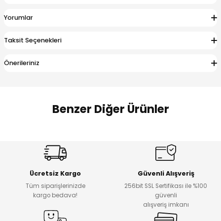
 Alt
lum
Yorumlar
ka ve Taç
Taksit Seçenekleri
lum
Önerileriniz
lek
Benzer Diğer Ürünler
Amine
Amine
%30
%24
Onca Çizgili Erkek Çocuk Şort
Urban Fit Erkek Çocuk Pantolon
Yeni
Yeni
Ücretsiz Kargo
Güvenli Alışveriş
₺ 500
₺ 850
Tüm siparişlerinizde
256bit SSL Sertifikası ile %100
₺ 350
₺ 650
kargo bedava!
güvenli
alışveriş imkanı
Amine
%30