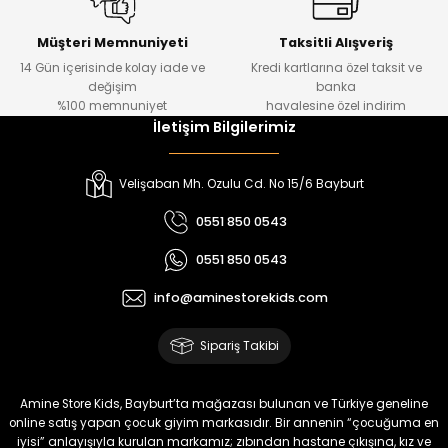
Kampçı Minik Erkek Çocuk 2'li Şortlu Takım
Yeni
Müşteri Memnuniyeti
Taksitli Alışveriş
14 Gün içerisinde kolay iade ve
Kredi kartlarına özel taksit ve
₺ 500
değişim
banka
₺ 350
%100 memnuniyet
havalesine özel indirim
İletişim Bilgilerimiz
Amine
%30
Kampçı Minik Erkek Çocuk 2'li Şortlu Takım
Velişaban Mh. Ozulu Cd. No 15/6 Bayburt
Yeni
0551 850 0543
₺ 500
0551 850 0543
₺ 350
info@aminestorekids.com
Amine
%30
Kampçı Minik Erkek Çocuk 2'li Şortlu Takım
Sipariş Takibi
Yeni
₺ 500
Amine Store Kids, Bayburt’ta mağazası bulunan ve Türkiye geneline
₺ 350
online satış yapan çocuk giyim markasıdır. Bir annenin “çocuğuma en
iyisi” anlayışıyla kurulan markamız; zıbından hastane çıkışına, kız ve