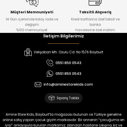
Kampçı Minik Erkek Çocuk 2'li Şortlu Takım
Yeni
Müşteri Memnuniyeti
Taksitli Alışveriş
14 Gün içerisinde kolay iade ve
Kredi kartlarına özel taksit ve
₺ 500
değişim
banka
₺ 350
%100 memnuniyet
havalesine özel indirim
İletişim Bilgilerimiz
Amine
%30
Kampçı Minik Erkek Çocuk 2'li Şortlu Takım
Velişaban Mh. Ozulu Cd. No 15/6 Bayburt
Yeni
0551 850 0543
₺ 500
0551 850 0543
₺ 350
info@aminestorekids.com
Amine
%30
Kampçı Minik Erkek Çocuk 2'li Şortlu Takım
Sipariş Takibi
Yeni
₺ 500
Amine Store Kids, Bayburt’ta mağazası bulunan ve Türkiye geneline
₺ 350
online satış yapan çocuk giyim markasıdır. Bir annenin “çocuğuma en
iyisi” anlayışıyla kurulan markamız; zıbından hastane çıkışına, kız ve