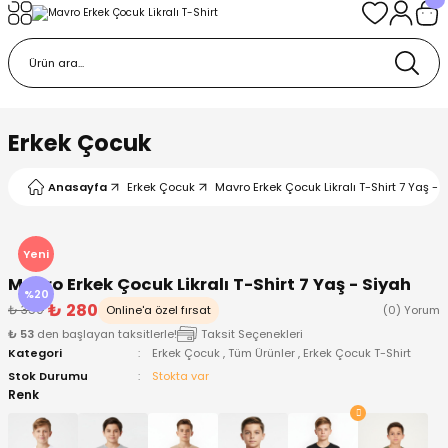
Geri Dön
Geri Dön
Geri Dön
Geri Dön
Geri Dön
k
k
 Ürünleri
iye
 Çorap
iye
tkı, Bere ve Eldiven
Erkek Çocuk
dy
 Gömlek
sesuarları
Battaniye
Anasayfa
Erkek Çocuk
Mavro Erkek Çocuk Likralı T-Shirt 7 Yaş - 
orap
ç Giyim
ı, Bere ve Eldiven
Body
Yeni
Mavro Erkek Çocuk Likralı T-Shirt 7 Yaş - Siyah
ise
Kazak
ttaniye
ıtçıtlı Body
%20
₺ 280
₺ 350
Online'a özel fırsat
(0) Yorum
₺ 53
den başlayan taksitlerle!
Taksit Seçenekleri
k
Mont
dy
Çorap ve Patik
Kategori
Erkek Çocuk
,
Tüm Ürünler
,
Erkek Çocuk T-Shirt
Stok Durumu
Stokta var
ömlek
Pantolon
ıtlı Body
astane Çıkışı ve Zıbın Seti
Renk
Giyim
Pijama Takımı
rap ve Patik
Pantolon