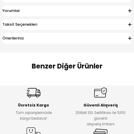
 Alt
lum
Yorumlar
ka ve Taç
Taksit Seçenekleri
lum
Önerileriniz
lek
Benzer Diğer Ürünler
Amine
Amine
%30
%24
Onca Çizgili Erkek Çocuk Şort
Urban Fit Erkek Çocuk Pantolon
Yeni
Yeni
Ücretsiz Kargo
Güvenli Alışveriş
₺ 500
₺ 850
Tüm siparişlerinizde
256bit SSL Sertifikası ile %100
₺ 350
₺ 650
kargo bedava!
güvenli
alışveriş imkanı
Amine
%30