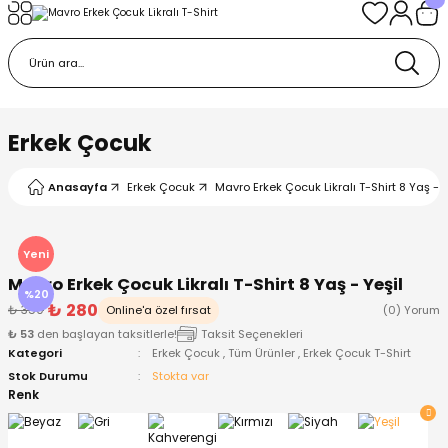
Geri Dön
Geri Dön
Geri Dön
Geri Dön
Geri Dön
k
k
 Ürünleri
iye
 Çorap
iye
tkı, Bere ve Eldiven
Erkek Çocuk
dy
 Gömlek
sesuarları
Battaniye
Anasayfa
Erkek Çocuk
Mavro Erkek Çocuk Likralı T-Shirt 8 Yaş - Y
orap
ç Giyim
ı, Bere ve Eldiven
Body
Yeni
Mavro Erkek Çocuk Likralı T-Shirt 8 Yaş - Yeşil
ise
Kazak
ttaniye
ıtçıtlı Body
%20
₺ 280
₺ 350
Online'a özel fırsat
(0) Yorum
₺ 53
den başlayan taksitlerle!
Taksit Seçenekleri
k
Mont
dy
Çorap ve Patik
Kategori
Erkek Çocuk
,
Tüm Ürünler
,
Erkek Çocuk T-Shirt
Stok Durumu
Stokta var
ömlek
Pantolon
ıtlı Body
astane Çıkışı ve Zıbın Seti
Renk
Giyim
Pijama Takımı
rap ve Patik
Pantolon