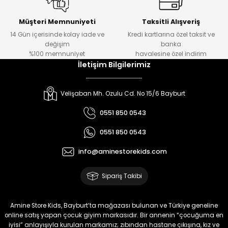
Kampçı Minik Erkek Çocuk 2'li Şortlu Takım
Yeni
Müşteri Memnuniyeti
Taksitli Alışveriş
14 Gün içerisinde kolay iade ve
Kredi kartlarına özel taksit ve
₺ 500
değişim
banka
₺ 350
%100 memnuniyet
havalesine özel indirim
İletişim Bilgilerimiz
Amine
%30
Kampçı Minik Erkek Çocuk 2'li Şortlu Takım
Velişaban Mh. Ozulu Cd. No 15/6 Bayburt
Yeni
0551 850 0543
₺ 500
0551 850 0543
₺ 350
info@aminestorekids.com
Amine
%30
Kampçı Minik Erkek Çocuk 2'li Şortlu Takım
Sipariş Takibi
Yeni
₺ 500
Amine Store Kids, Bayburt’ta mağazası bulunan ve Türkiye geneline
₺ 350
online satış yapan çocuk giyim markasıdır. Bir annenin “çocuğuma en
iyisi” anlayışıyla kurulan markamız; zıbından hastane çıkışına, kız ve