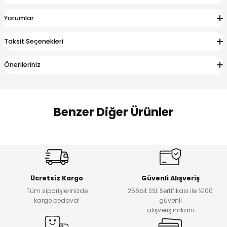
 Alt
lum
Yorumlar
ka ve Taç
Taksit Seçenekleri
lum
Önerileriniz
lek
Benzer Diğer Ürünler
Amine
Amine
%30
%24
Onca Çizgili Erkek Çocuk Şort
Urban Fit Erkek Çocuk Pantolon
Yeni
Yeni
Ücretsiz Kargo
Güvenli Alışveriş
₺ 500
₺ 850
Tüm siparişlerinizde
256bit SSL Sertifikası ile %100
₺ 350
₺ 650
kargo bedava!
güvenli
alışveriş imkanı
Amine
%30