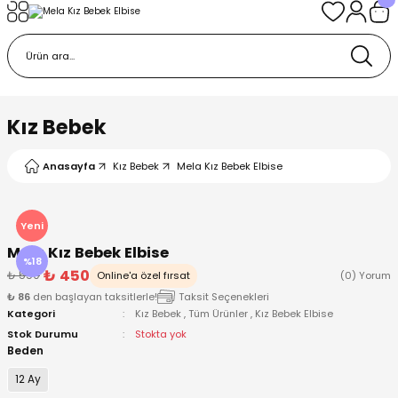
Geri Dön
Geri Dön
Geri Dön
Geri Dön
Geri Dön
k
k
 Ürünleri
iye
 Çorap
iye
tkı, Bere ve Eldiven
Kız Bebek
dy
 Gömlek
sesuarları
Battaniye
Anasayfa
Kız Bebek
Mela Kız Bebek Elbise
orap
ç Giyim
ı, Bere ve Eldiven
Body
Yeni
Mela Kız Bebek Elbise
ise
Kazak
ttaniye
ıtçıtlı Body
%18
₺ 450
₺ 550
Online'a özel fırsat
(0) Yorum
₺ 86
den başlayan taksitlerle!
Taksit Seçenekleri
k
Mont
dy
Çorap ve Patik
Kategori
Kız Bebek
,
Tüm Ürünler
,
Kız Bebek Elbise
Stok Durumu
Stokta yok
ömlek
Pantolon
ıtlı Body
astane Çıkışı ve Zıbın Seti
Beden
12 Ay
Giyim
Pijama Takımı
rap ve Patik
Pantolon