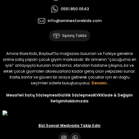
₺ 320
₺ 320
0551 850 0543
₺ 250
₺ 250
info@aminestorekids.com
%22
%22
%22
Zorin Kız Bebek Tulum
Navel Kız Bebek Tulum
Fovin Kız Bebek Tulum
Sipariş Takibi
Yeni
Yeni
Yeni
₺ 320
₺ 320
₺ 320
Amine Store Kids, Bayburt’ta mağazası bulunan ve Türkiye geneline
₺ 250
₺ 250
₺ 250
online satış yapan çocuk giyim markasıdır. Bir annenin “çocuğuma en
iyisi” anlayışıyla kurulan markamız; zıbından hastane çıkışına, kız ve
erkek çocuk giyimden aksesuarlara kadar geniş ürün yelpazesi sunar.
%22
Kalite, konfor ve güveni bir araya getirerek çocuklar için en doğru
Devra Kız Bebek Tulum
seçimleri sizlerle buluşturuyoruz.
Devamı..
Yeni
Mesafeli Satış Sözleşmesi
Gizlilik Sözleşmesi
KVKK
İade & Değişim
İletişim
Hakkımızda
₺ 320
₺ 250
Bizi Sosyal Medyada Takip Edin