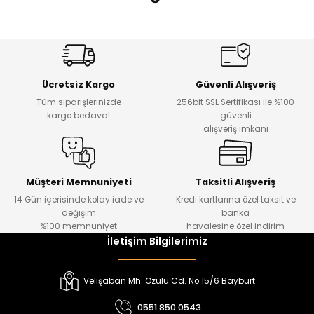
 Alt
lum
%17
%22
Melra Kız Çocuk Kot Pantolon
Koren Kız Çocuk ve Bebek Tayt
ka ve Taç
Yeni
Yeni
Ücretsiz Kargo
Güvenli Alışveriş
lum
₺ 700
₺ 320
Tüm siparişlerinizde
256bit SSL Sertifikası ile %100
₺ 580
₺ 250
kargo bedava!
güvenli
lek
alışveriş imkanı
%22
%22
Koren Kız Çocuk ve Bebek Tayt
Koren Kız Çocuk ve Bebek Tayt
Yeni
Yeni
Müşteri Memnuniyeti
Taksitli Alışveriş
14 Gün içerisinde kolay iade ve
Kredi kartlarına özel taksit ve
₺ 320
₺ 320
değişim
banka
₺ 250
₺ 250
%100 memnuniyet
havalesine özel indirim
İletişim Bilgilerimiz
%22
%22
Koren Kız Çocuk ve Bebek Tayt
Yovin Kız Bebek Tulum
Velişaban Mh. Ozulu Cd. No 15/6 Bayburt
Yeni
Yeni
0551 850 0543