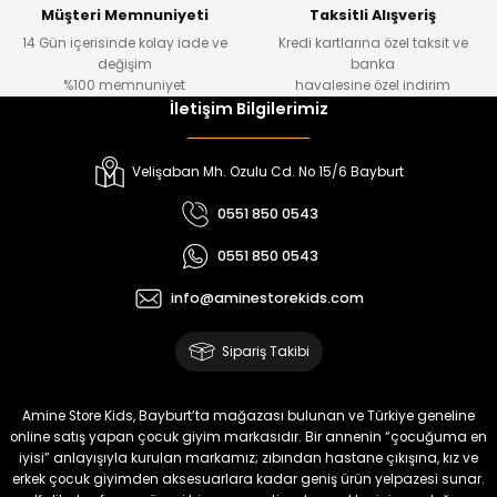
Yeni
Yeni
Müşteri Memnuniyeti
Taksitli Alışveriş
14 Gün içerisinde kolay iade ve
Kredi kartlarına özel taksit ve
₺ 320
₺ 320
değişim
banka
₺ 250
₺ 250
%100 memnuniyet
havalesine özel indirim
İletişim Bilgilerimiz
%22
%22
Koren Kız Çocuk ve Bebek Tayt
Yovin Kız Bebek Tulum
Velişaban Mh. Ozulu Cd. No 15/6 Bayburt
Yeni
Yeni
0551 850 0543
₺ 320
₺ 320
0551 850 0543
₺ 250
₺ 250
info@aminestorekids.com
%22
%22
%22
Zorin Kız Bebek Tulum
Navel Kız Bebek Tulum
Fovin Kız Bebek Tulum
Sipariş Takibi
Yeni
Yeni
Yeni
₺ 320
₺ 320
₺ 320
Amine Store Kids, Bayburt’ta mağazası bulunan ve Türkiye geneline
₺ 250
₺ 250
₺ 250
online satış yapan çocuk giyim markasıdır. Bir annenin “çocuğuma en
iyisi” anlayışıyla kurulan markamız; zıbından hastane çıkışına, kız ve
erkek çocuk giyimden aksesuarlara kadar geniş ürün yelpazesi sunar.