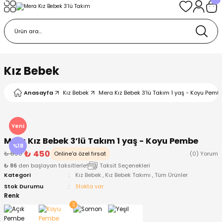
Geri Dön
Geri Dön
Geri Dön
Geri Dön
Geri Dön
k
k
 Ürünleri
iye
 Çorap
iye
tkı, Bere ve Eldiven
Kız Bebek
dy
 Gömlek
sesuarları
Battaniye
Anasayfa
Kız Bebek
Mera Kız Bebek 3’lü Takım 1 yaş - Koyu Pemb
orap
ç Giyim
ı, Bere ve Eldiven
Body
Yeni
Mera Kız Bebek 3’lü Takım 1 yaş - Koyu Pembe
ise
Kazak
ttaniye
ıtçıtlı Body
%18
₺ 450
₺ 550
Online'a özel fırsat
(0) Yorum
₺ 86
den başlayan taksitlerle!
Taksit Seçenekleri
k
Mont
dy
Çorap ve Patik
Kategori
Kız Bebek
,
Kız Bebek Takımı
,
Tüm Ürünler
Stok Durumu
Stokta var
ömlek
Pantolon
ıtlı Body
astane Çıkışı ve Zıbın Seti
Renk
Giyim
Pijama Takımı
rap ve Patik
Pantolon