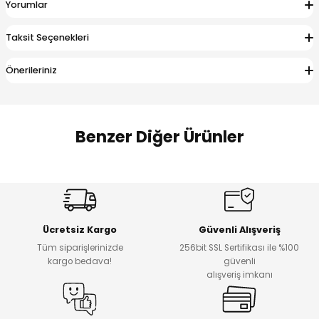
Yorumlar
 Alt
lum
Taksit Seçenekleri
ka ve Taç
Önerileriniz
lum
lek
Benzer Diğer Ürünler
%17
%22
Melra Kız Çocuk Kot Pantolon
Koren Kız Çocuk ve Bebek Tayt
Yeni
Yeni
Ücretsiz Kargo
Güvenli Alışveriş
₺ 700
₺ 320
Tüm siparişlerinizde
256bit SSL Sertifikası ile %100
₺ 580
₺ 250
kargo bedava!
güvenli
alışveriş imkanı
%22
%22
Koren Kız Çocuk ve Bebek Tayt
Koren Kız Çocuk ve Bebek Tayt