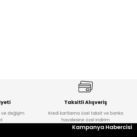
%22
ebek Tayt
Koren Kız Çocuk ve Bebek Tayt
Yeni
₺ 250
₺ 320
yeti
Taksitli Alışveriş
e ve değişim
Kredi kartlarına özel taksit ve banka
t
havalesine özel indirim
Kampanya Habercisi
lum