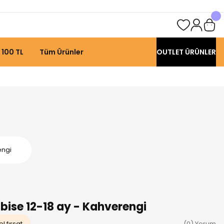
 100 TL
Tüm Ürünler
OUTLET ÜRÜNLER
engi
lbise 12-18 ay - Kahverengi
l fırsat
(0) Yorum