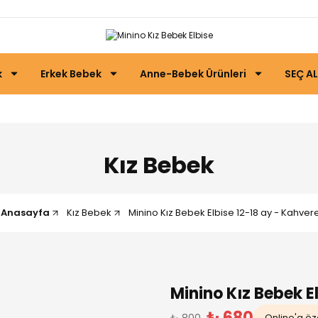
k
Erkek Bebek
Anne-Bebek Ürünleri
SEÇ AL
Kız Bebek
Anasayfa
Kız Bebek
Minino Kız Bebek Elbise 12-18 ay - Kahver
Minino Kız Bebek E
₺ 680
₺ 800
Online'a öze