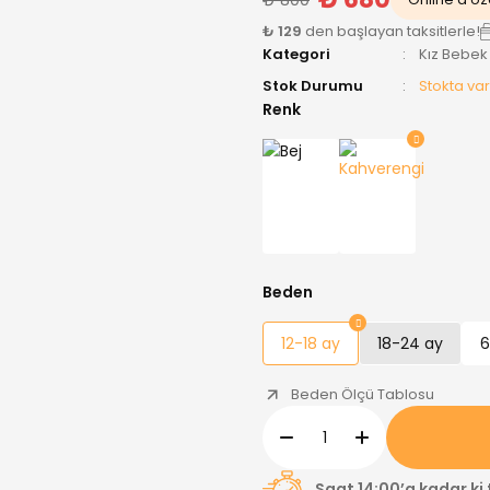
₺ 129
den başlayan taksitlerle!
Kategori
Kız Bebek
Stok Durumu
Stokta var
Renk
Beden
12-18 ay
18-24 ay
6
Beden Ölçü Tablosu
Saat 14:00’a kadar ki