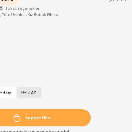
Taksit Seçenekleri
,
Tüm Ürünler
,
Kız Bebek Elbise
-9 ay
9-12 AY
Sepete Ekle
 tüm siparişler aynı gün kargoda!