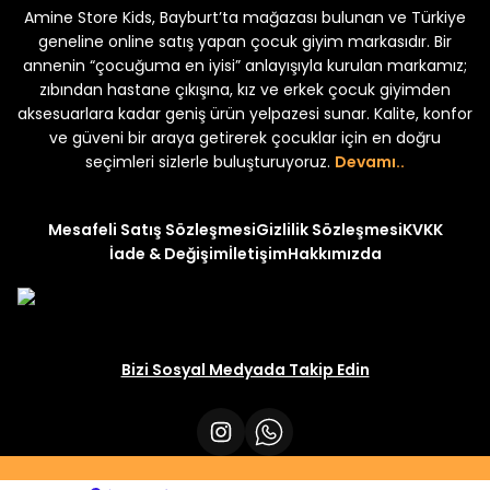
Amine Store Kids, Bayburt’ta mağazası bulunan ve Türkiye
Yeni
Yeni
 250
₺ 250
₺ 250
₺ 320
₺ 320
geneline online satış yapan çocuk giyim markasıdır. Bir
annenin “çocuğuma en iyisi” anlayışıyla kurulan markamız;
zıbından hastane çıkışına, kız ve erkek çocuk giyimden
aksesuarlara kadar geniş ürün yelpazesi sunar. Kalite, konfor
ve güveni bir araya getirerek çocuklar için en doğru
seçimleri sizlerle buluşturuyoruz.
Devamı..
Mesafeli Satış Sözleşmesi
Gizlilik Sözleşmesi
KVKK
İade & Değişim
İletişim
Hakkımızda
Bizi Sosyal Medyada Takip Edin