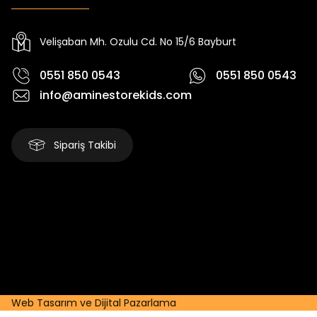
Yeni
Yeni
Yeni
₺ 250
₺ 250
₺
₺ 320
₺ 320
₺ 320
Velişaban Mh. Ozulu Cd. No 15/6 Bayburt
0551 850 0543
0551 850 0543
info@aminestorekids.com
Sipariş Takibi
Web Tasarım ve Dijital Pazarlama