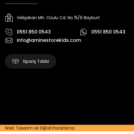
Yeni
Yeni
Yeni
₺ 250
₺ 250
₺
₺ 320
₺ 320
₺ 320
Velişaban Mh. Ozulu Cd. No 15/6 Bayburt
0551 850 0543
0551 850 0543
info@aminestorekids.com
Sipariş Takibi
Web Tasarım ve Dijital Pazarlama