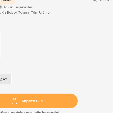
Taksit Seçenekleri
,
Kız Bebek Takımı
,
Tüm Ürünler
2 AY
Sepete Ekle
 tüm siparişler aynı gün kargoda!