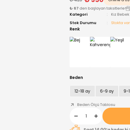
₺ 67
den başlayan taksitlerle!
Kategori
Kız Bebek
Stok Durumu
Stokta var
Renk
Beden
12-18 ay
6-9 ay
9-1
Beden Ölçü Tablosu
Saat 14:00’a kadar ki