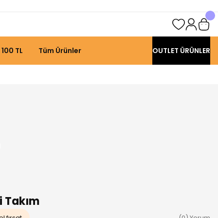
 100 TL
Tüm Ürünler
OUTLET ÜRÜNLER
li Takım
l fırsat
(0) Yorum