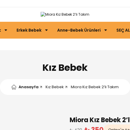
k
Erkek Bebek
Anne-Bebek Ürünleri
SEÇ AL
Kız Bebek
Anasayfa
Kız Bebek
Miora Kız Bebek 2’li Takım
Miora Kız Bebek 2’
₺ 350
₺ 420
Online'a öze