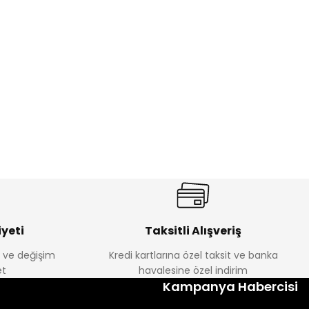
%22
ebek Tayt
Koren Kız Çocuk ve Bebek Tayt
Yeni
₺ 250
₺ 320
yeti
Taksitli Alışveriş
e ve değişim
Kredi kartlarına özel taksit ve banka
t
havalesine özel indirim
Kampanya Habercisi
lum