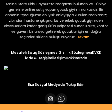
Amine Store Kids, Bayburt’ta mağazası bulunan ve Türkiye
Yeni
Yeni
 250
₺ 250
₺ 250
₺ 320
₺ 320
geneline online satış yapan çocuk giyim markasıdır. Bir
annenin “çocuğuma en iyisi” anlayışıyla kurulan markamız;
zıbından hastane çıkışına, kız ve erkek çocuk giyimden
aksesuarlara kadar geniş ürün yelpazesi sunar. Kalite, konfor
ve güveni bir araya getirerek çocuklar için en doğru
seçimleri sizlerle buluşturuyoruz.
Devamı..
Mesafeli Satış Sözleşmesi
Gizlilik Sözleşmesi
KVKK
İade & Değişim
İletişim
Hakkımızda
Bizi Sosyal Medyada Takip Edin