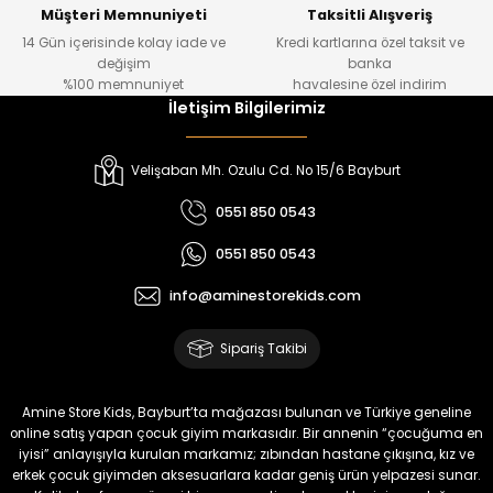
Yeni
Yeni
Müşteri Memnuniyeti
Taksitli Alışveriş
14 Gün içerisinde kolay iade ve
Kredi kartlarına özel taksit ve
₺ 1.000
₺ 800
değişim
banka
₺ 800
₺ 650
%100 memnuniyet
havalesine özel indirim
İletişim Bilgilerimiz
%17
%15
Melra Kız Çocuk Kot Pantolon
Tivon Kız Çocuk 3’lü Takım
Velişaban Mh. Ozulu Cd. No 15/6 Bayburt
Yeni
Yeni
0551 850 0543
₺ 700
₺ 2.750
0551 850 0543
₺ 580
₺ 2.340
info@aminestorekids.com
%22
%22
Koren Kız Çocuk ve Bebek Tayt
Koren Kız Çocuk ve Bebek Tayt
Sipariş Takibi
Yeni
Yeni
₺ 320
₺ 320
Amine Store Kids, Bayburt’ta mağazası bulunan ve Türkiye geneline
₺ 250
₺ 250
online satış yapan çocuk giyim markasıdır. Bir annenin “çocuğuma en
iyisi” anlayışıyla kurulan markamız; zıbından hastane çıkışına, kız ve
erkek çocuk giyimden aksesuarlara kadar geniş ürün yelpazesi sunar.