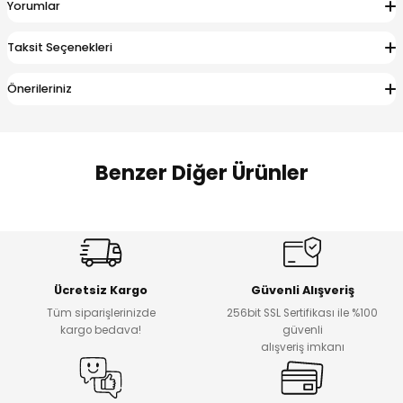
Yorumlar
 Alt
lum
Taksit Seçenekleri
ka ve Taç
Önerileriniz
lum
lek
Benzer Diğer Ürünler
Amine
%27
%14
Dantelya Kız Çocuk Tişört
Puba Unisex Kot 3’lü Takım
Yeni
Yeni
Ücretsiz Kargo
Güvenli Alışveriş
₺ 450
₺ 1.800
Tüm siparişlerinizde
256bit SSL Sertifikası ile %100
₺ 330
₺ 1.550
kargo bedava!
güvenli
alışveriş imkanı
%20
%19
Urban Kız Çocuk Süveterli Tunik Gömlek
Navi Kız Çocuk Kot Pantolon