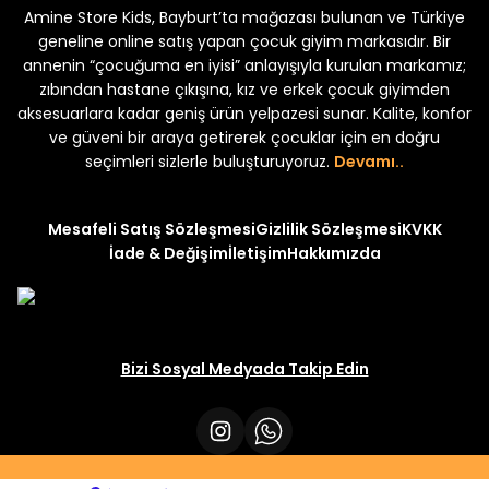
Amine Store Kids, Bayburt’ta mağazası bulunan ve Türkiye
Yeni
Yeni
₺ 250
₺ 250
₺ 320
₺ 320
geneline online satış yapan çocuk giyim markasıdır. Bir
annenin “çocuğuma en iyisi” anlayışıyla kurulan markamız;
zıbından hastane çıkışına, kız ve erkek çocuk giyimden
aksesuarlara kadar geniş ürün yelpazesi sunar. Kalite, konfor
ve güveni bir araya getirerek çocuklar için en doğru
seçimleri sizlerle buluşturuyoruz.
Devamı..
Mesafeli Satış Sözleşmesi
Gizlilik Sözleşmesi
KVKK
İade & Değişim
İletişim
Hakkımızda
Bizi Sosyal Medyada Takip Edin