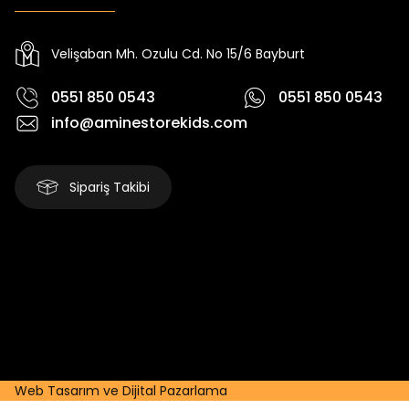
Yeni
Yeni
₺ 2.340
₺ 250
₺ 2.750
₺ 320
Velişaban Mh. Ozulu Cd. No 15/6 Bayburt
0551 850 0543
0551 850 0543
info@aminestorekids.com
Sipariş Takibi
Web Tasarım ve Dijital Pazarlama