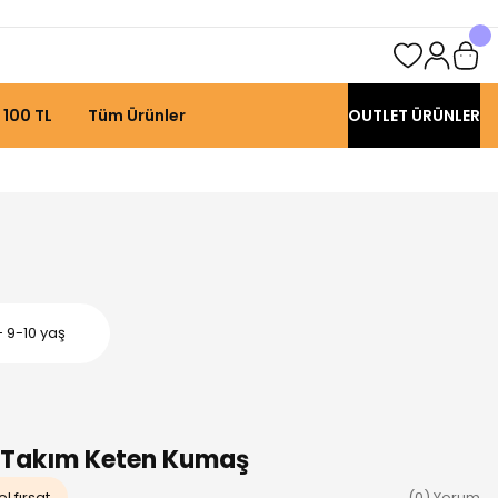
 100 TL
Tüm Ürünler
OUTLET ÜRÜNLER
 9-10 yaş
li Takım Keten Kumaş
l fırsat
(0) Yorum