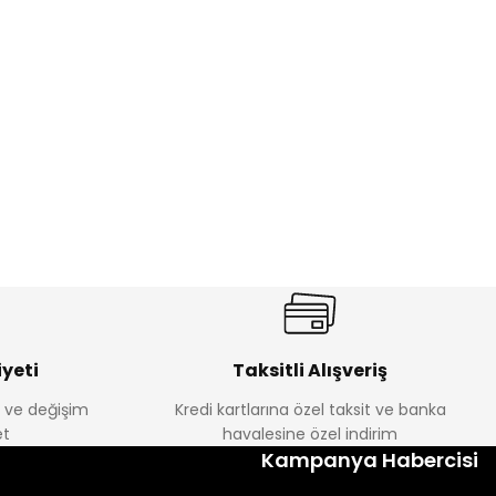
%17
antolon
Melra Kız Çocuk Kot Pantolon
Yeni
₺ 580
₺ 700
yeti
Taksitli Alışveriş
e ve değişim
Kredi kartlarına özel taksit ve banka
t
havalesine özel indirim
%22
Kampanya Habercisi
k Tayt
Koren Kız Çocuk ve Bebek Tayt