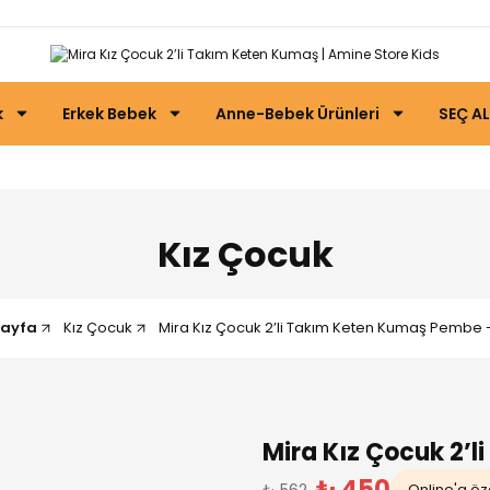
k
Erkek Bebek
Anne-Bebek Ürünleri
SEÇ AL
Kız Çocuk
ayfa
Kız Çocuk
Mira Kız Çocuk 2’li Takım Keten Kumaş Pembe -
Mira Kız Çocuk 2’
₺ 450
₺ 562
Online'a öze