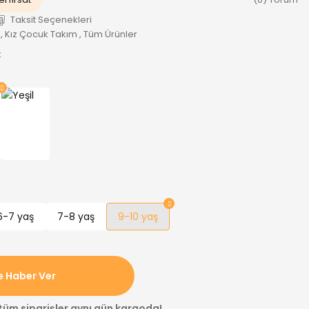
Taksit Seçenekleri
,
Kız Çocuk Takım
,
Tüm Ürünler
k
6-7 yaş
7-8 yaş
9-10 yaş
e Haber Ver
 tüm siparişler aynı gün kargoda!