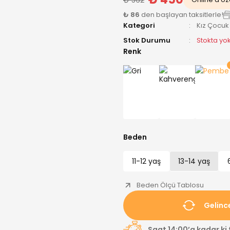
₺ 86
den başlayan taksitlerle!
Kategori
Kız Çocuk
Stok Durumu
Stokta yo
Renk
Beden
11-12 yaş
13-14 yaş
Beden Ölçü Tablosu
Gelinc
Saat 14:00’a kadar ki