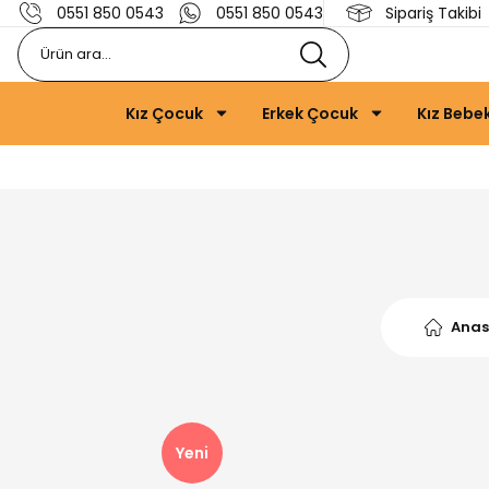
0551 850 0543
0551 850 0543
Sipariş Takibi
Kız Çocuk
Erkek Çocuk
Kız Bebe
Anas
Yeni