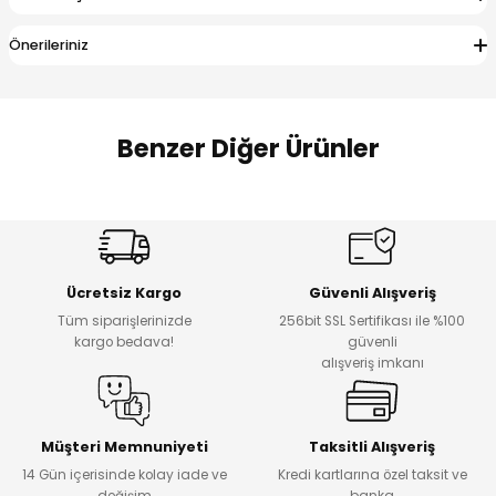
 Alt
lum
Önerileriniz
ka ve Taç
lum
Benzer Diğer Ürünler
lek
Amine
%27
%14
Dantelya Kız Çocuk Tişört
Puba Unisex Kot 3’lü Takım
Yeni
Yeni
Ücretsiz Kargo
Güvenli Alışveriş
₺ 450
₺ 1.800
Tüm siparişlerinizde
256bit SSL Sertifikası ile %100
₺ 330
₺ 1.550
kargo bedava!
güvenli
alışveriş imkanı
%20
%19
Urban Kız Çocuk Süveterli Tunik Gömlek
Navi Kız Çocuk Kot Pantolon
Yeni
Yeni
Müşteri Memnuniyeti
Taksitli Alışveriş
14 Gün içerisinde kolay iade ve
Kredi kartlarına özel taksit ve
₺ 1.000
₺ 800