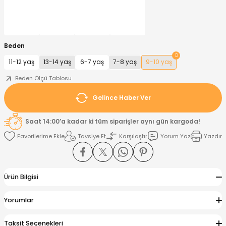
nt
Sweatshirt
ise
Pijama Takımı
Beden
ntolon
-Shirt
k
Salopet
11-12 yaş
13-14 yaş
6-7 yaş
7-8 yaş
9-10 yaş
jama Takımı
Takım
tane Çıkışı ve Zıbın Seti
-shirt
Beden Ölçü Tablosu
Gelince Haber Ver
lopet
Takım Elbise
ntolon
Takım
Saat 14:00’a kadar ki tüm siparişler aynı gün kargoda!
eatshirt
ek Alt
jama Takımı
ek Alt
Tavsiye Et
Karşılaştır
Yorum Yaz
Yazdır
hirt
lopet
Tulum
Ürün Bilgisi
kım
kımı
Yorumlar
yt
 Alt
Taksit Seçenekleri