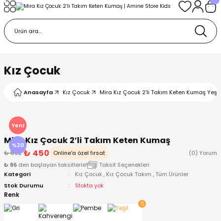
Geri Dön
Geri Dön
Geri Dön
Geri Dön
Geri Dön
k
k
 Ürünleri
iye
 Çorap
iye
tkı, Bere ve Eldiven
Kız Çocuk
dy
 Gömlek
sesuarları
Battaniye
Anasayfa
Kız Çocuk
Mira Kız Çocuk 2’li Takım Keten Kumaş Yeşil
orap
ç Giyim
ı, Bere ve Eldiven
Body
Yeni
Mira Kız Çocuk 2’li Takım Keten Kumaş
ise
Kazak
ttaniye
ıtçıtlı Body
%20
₺ 450
₺ 562
Online'a özel fırsat
(0) Yorum
₺ 86
den başlayan taksitlerle!
Taksit Seçenekleri
k
Mont
dy
Çorap ve Patik
Kategori
Kız Çocuk
,
Kız Çocuk Takım
,
Tüm Ürünler
Stok Durumu
Stokta yok
ömlek
Pantolon
ıtlı Body
astane Çıkışı ve Zıbın Seti
Renk
Giyim
Pijama Takımı
rap ve Patik
Pantolon