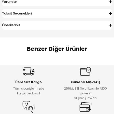
Yorumlar
 Alt
lum
Taksit Seçenekleri
ka ve Taç
Önerileriniz
lum
lek
Benzer Diğer Ürünler
Amine
%27
%14
Dantelya Kız Çocuk Tişört
Puba Unisex Kot 3’lü Takım
Yeni
Yeni
Ücretsiz Kargo
Güvenli Alışveriş
₺ 450
₺ 1.800
Tüm siparişlerinizde
256bit SSL Sertifikası ile %100
₺ 330
₺ 1.550
kargo bedava!
güvenli
alışveriş imkanı
%20
%19
Urban Kız Çocuk Süveterli Tunik Gömlek
Navi Kız Çocuk Kot Pantolon