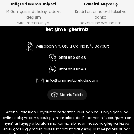
Yeni
Yeni
Müşteri Memnuniyeti
Taksitli Alışveriş
14 Gün içerisinde kolay iade ve
Kredi kartlarına özel taksit ve
₺ 1.000
₺ 800
değişim
banka
₺ 800
₺ 650
%100 memnuniyet
havalesine özel indirim
İletişim Bilgilerimiz
%17
%15
Melra Kız Çocuk Kot Pantolon
Tivon Kız Çocuk 3’lü Takım
Velişaban Mh. Ozulu Cd. No 15/6 Bayburt
Yeni
Yeni
0551 850 0543
₺ 700
₺ 2.750
0551 850 0543
₺ 580
₺ 2.340
info@aminestorekids.com
%22
%22
Koren Kız Çocuk ve Bebek Tayt
Koren Kız Çocuk ve Bebek Tayt
Sipariş Takibi
Yeni
Yeni
₺ 320
₺ 320
Amine Store Kids, Bayburt’ta mağazası bulunan ve Türkiye geneline
₺ 250
₺ 250
online satış yapan çocuk giyim markasıdır. Bir annenin “çocuğuma en
iyisi” anlayışıyla kurulan markamız; zıbından hastane çıkışına, kız ve
erkek çocuk giyimden aksesuarlara kadar geniş ürün yelpazesi sunar.