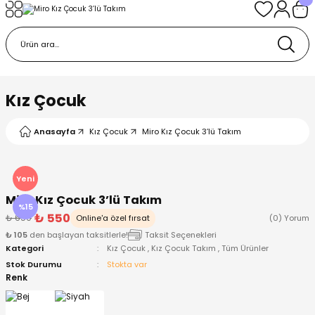
Geri Dön
Geri Dön
Geri Dön
Geri Dön
Geri Dön
k
k
 Ürünleri
iye
 Çorap
iye
tkı, Bere ve Eldiven
Kız Çocuk
dy
 Gömlek
sesuarları
Battaniye
Anasayfa
Kız Çocuk
Miro Kız Çocuk 3’lü Takım
orap
ç Giyim
ı, Bere ve Eldiven
Body
Yeni
Miro Kız Çocuk 3’lü Takım
ise
Kazak
ttaniye
ıtçıtlı Body
%15
₺ 550
₺ 650
Online'a özel fırsat
(0) Yorum
₺ 105
den başlayan taksitlerle!
Taksit Seçenekleri
k
Mont
dy
Çorap ve Patik
Kategori
Kız Çocuk
,
Kız Çocuk Takım
,
Tüm Ürünler
Stok Durumu
Stokta var
ömlek
Pantolon
ıtlı Body
astane Çıkışı ve Zıbın Seti
Renk
Giyim
Pijama Takımı
rap ve Patik
Pantolon